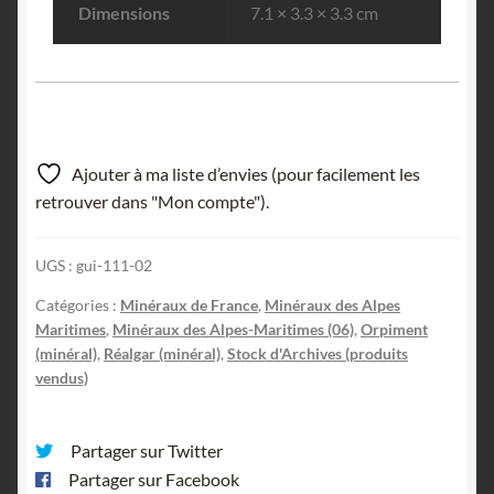
Dimensions
7.1 × 3.3 × 3.3 cm
Ajouter à ma liste d’envies (pour facilement les
retrouver dans "Mon compte").
UGS :
gui-111-02
Catégories :
Minéraux de France
,
Minéraux des Alpes
Maritimes
,
Minéraux des Alpes-Maritimes (06)
,
Orpiment
(minéral)
,
Réalgar (minéral)
,
Stock d'Archives (produits
vendus)
Partager sur Twitter
Partager sur Facebook