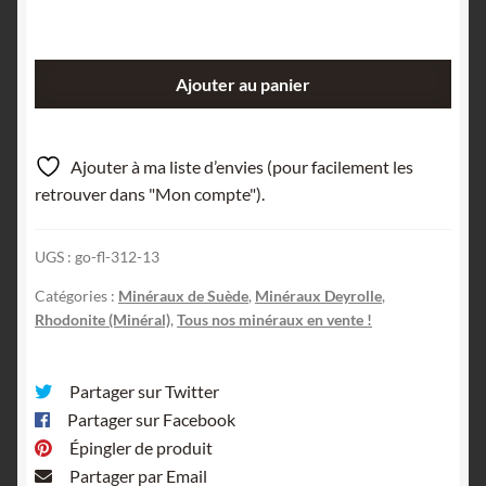
quantité
Ajouter au panier
de
Rhodonite,
Mine
Ajouter à ma liste d’envies (pour facilement les
Langban,
retrouver dans "Mon compte").
Suède.
UGS :
go-fl-312-13
Catégories :
Minéraux de Suède
,
Minéraux Deyrolle
,
Rhodonite (Minéral)
,
Tous nos minéraux en vente !
Partager sur Twitter
Partager sur Facebook
Épingler de produit
Partager par Email