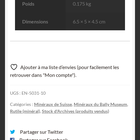
Poids
0.175 kg
Dimensions
6.5 × 5 × 4.5 cm
Ajouter à ma liste d’envies (pour facilement les
retrouver dans "Mon compte").
UGS :
EN-5031-10
Catégories :
Minéraux de Suisse
,
Minéraux du Bally Museum
,
Rutile (minéral)
,
Stock d'Archives (produits vendus)
Partager sur Twitter
Partager sur Facebook