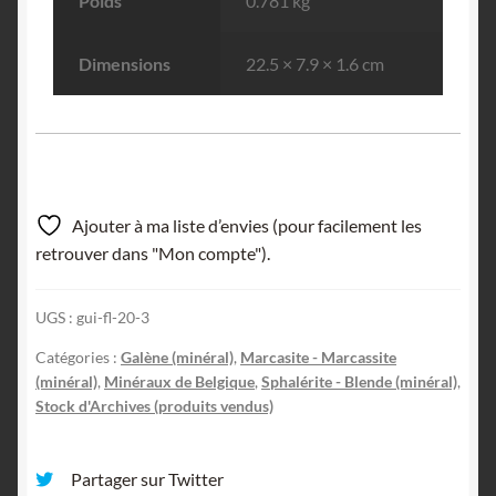
Poids
0.781 kg
Dimensions
22.5 × 7.9 × 1.6 cm
Ajouter à ma liste d’envies (pour facilement les
retrouver dans "Mon compte").
UGS :
gui-fl-20-3
Catégories :
Galène (minéral)
,
Marcasite - Marcassite
(minéral)
,
Minéraux de Belgique
,
Sphalérite - Blende (minéral)
,
Stock d'Archives (produits vendus)
Partager sur Twitter