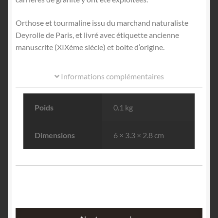
Orthose et tourmaline issu du marchand naturaliste
Deyrolle de Paris, et livré avec étiquette ancienne
manuscrite (XIXème siècle) et boite d’origine.
Informations complémentaires
Poids
0.1 kg
Dimensions
6 × 3.3 × 2.8 cm
quantité