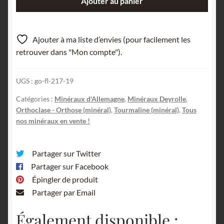
Ajouter au panier
de
Schorl
sur
Ajouter à ma liste d’envies (pour facilement les
Orthose,
retrouver dans "Mon compte").
Epprechtstein,
Fichtelgebirge,
UGS :
go-fl-217-19
Bavière,
Allemagne.
Catégories :
Minéraux d'Allemagne
,
Minéraux Deyrolle
,
Orthoclase - Orthose (minéral)
,
Tourmaline (minéral)
,
Tous
nos minéraux en vente !
Partager sur Twitter
Partager sur Facebook
Épingler de produit
Partager par Email
Également disponible :