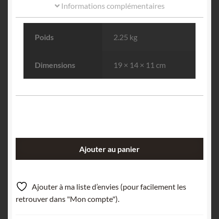
Informations complémentaires
Poids
2.25 kg
Dimensions
19 × 14 × 11 cm
quantité
Ajouter au panier
de
Schorl
(Tourmaline),
Ajouter à ma liste d’envies (pour facilement les
Beauchaud,
retrouver dans "Mon compte").
Forez,
Puy-