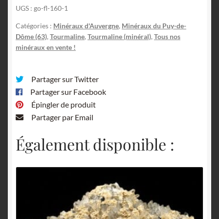
UGS :
go-fl-160-1
de-
Dôme,
Catégories :
Minéraux d'Auvergne
,
Minéraux du Puy-de-
Auvergne.
Dôme (63)
,
Tourmaline
,
Tourmaline (minéral)
,
Tous nos
minéraux en vente !
Partager sur Twitter
Partager sur Facebook
Épingler de produit
Partager par Email
Également disponible :