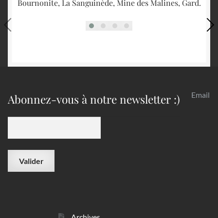
Bournonite, La Sanguinède, Mine des Malines, Gard.
St
Email
Abonnez-vous à notre newsletter :)
Archives