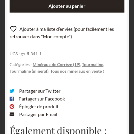
quantité
Ajouter au panier
de
Schorl
(Tourmaline),
Ajouter à ma liste d’envies (pour facilement les
Chantier
retrouver dans "Mon compte").
EATP,
Egletons,
UGS :
go-fl-341-1
Corrèze.
Catégories :
Minéraux de Corrèze (19)
,
Tourmaline
,
Tourmaline (minéral)
,
Tous nos minéraux en vente !
Partager sur Twitter
Partager sur Facebook
Épingler de produit
Partager par Email
Également disponible :