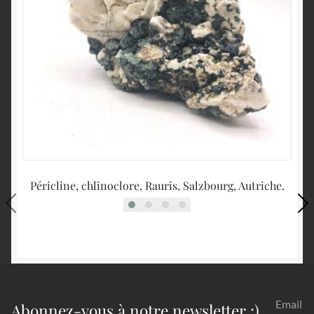
Péricline, chlinoclore, Rauris, Salzbourg, Autriche.
Ga
Email
Abonnez-vous à notre newsletter :)