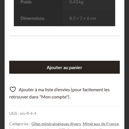
Poids
0.43 kg
Dimensions
8.5 × 7 × 6 cm
quantité
Ajouter au panier
de
Scorodite,
Mine
Ajouter à ma liste d’envies (pour facilement les
de
retrouver dans "Mon compte").
Vaulry,
Nantiat,
UGS :
ois-fl-4-4
Haute-
Vienne,
Catégories :
Gîtes minéralogiques divers
,
Minéraux de France
,
Limousin.