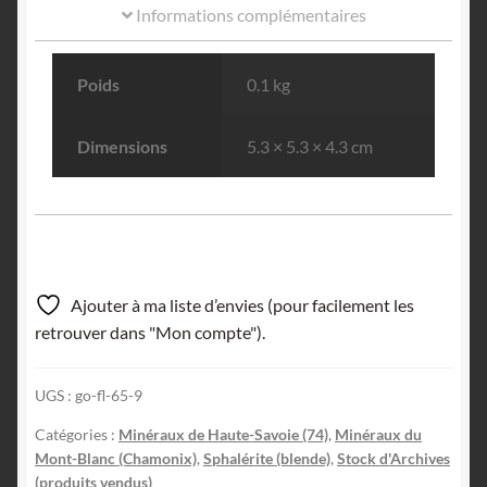
Informations complémentaires
Poids
0.1 kg
Dimensions
5.3 × 5.3 × 4.3 cm
Ajouter à ma liste d’envies (pour facilement les
retrouver dans "Mon compte").
UGS :
go-fl-65-9
Catégories :
Minéraux de Haute-Savoie (74)
,
Minéraux du
Mont-Blanc (Chamonix)
,
Sphalérite (blende)
,
Stock d'Archives
(produits vendus)