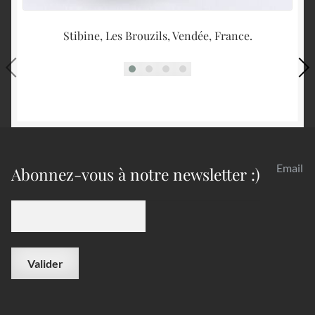
Stibine, Les Brouzils, Vendée, France.
L
Email
Abonnez-vous à notre newsletter :)