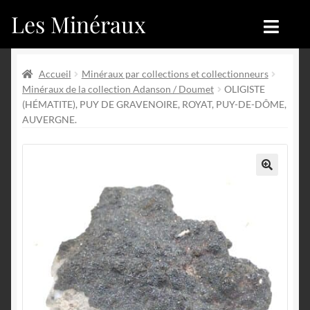
Les Minéraux
Aller
Aller
à
au
la
contenu
Accueil
Accueil
navigation
Accueil
Minéraux par collections et collectionneurs
Minéraux de la collection Adanson / Doumet
OLIGISTE
Catégories
Boutique
(HÉMATITE), PUY DE GRAVENOIRE, ROYAT, PUY-DE-DÔME,
AUVERGNE.
Nouveautés
Nouveautés
Achat
Blog
🔍
Mon compte
Achat
Blog
Contactez-nous
Sites amis
Français