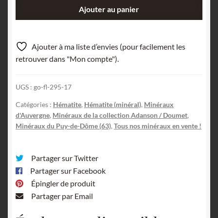
quantité
Ajouter au panier
de
Oligiste
(Hématite),
Ajouter à ma liste d’envies (pour facilement les
Puy
retrouver dans "Mon compte").
de
Gravenoire,
UGS :
go-fl-295-17
Royat,
Puy-
Catégories :
Hématite
,
Hématite (minéral)
,
Minéraux
de-
d'Auvergne
,
Minéraux de la collection Adanson / Doumet
,
Dôme,
Minéraux du Puy-de-Dôme (63)
,
Tous nos minéraux en vente !
Auvergne.
Partager sur Twitter
Partager sur Facebook
Épingler de produit
Partager par Email