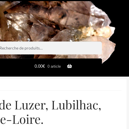
rche
rche
0.00
€
0 article
de Luzer, Lubilhac,
e-Loire.