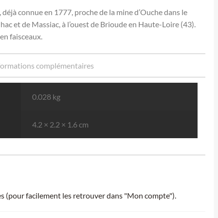
r, déjà connue en 1777, proche de la mine d’Ouche dans le
hac et de Massiac, à l’ouest de Brioude en Haute-Loire (43).
 en faisceaux.
formations complémentaires
0.028 kg
4.2 × 2.2 × 1.6 cm
ies (pour facilement les retrouver dans "Mon compte").