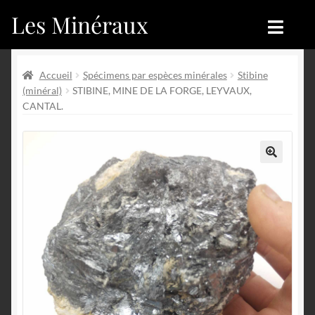
Les Minéraux
Aller
Aller
à
au
la
contenu
Accueil
Accueil
navigation
Accueil
Spécimens par espèces minérales
Stibine
(minéral)
STIBINE, MINE DE LA FORGE, LEYVAUX,
Catégories
Boutique
CANTAL.
Nouveautés
Nouveautés
Achat
Blog
🔍
Mon compte
Achat
Blog
Contactez-nous
Sites amis
Français