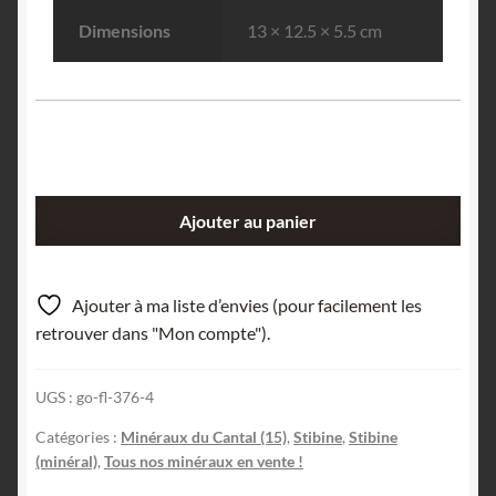
Dimensions
13 × 12.5 × 5.5 cm
quantité
Ajouter au panier
de
Stibine,
Mine
Ajouter à ma liste d’envies (pour facilement les
de
retrouver dans "Mon compte").
la
Forge,
UGS :
go-fl-376-4
Leyvaux,
Cantal.
Catégories :
Minéraux du Cantal (15)
,
Stibine
,
Stibine
(minéral)
,
Tous nos minéraux en vente !