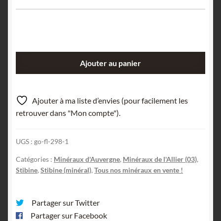
quantité
Ajouter au panier
de
Stibine,
Nades,
Ajouter à ma liste d’envies (pour facilement les
Allier,
retrouver dans "Mon compte").
Auvergne.
UGS :
go-fl-298-1
Catégories :
Minéraux d'Auvergne
,
Minéraux de l'Allier (03)
,
Stibine
,
Stibine (minéral)
,
Tous nos minéraux en vente !
Partager sur Twitter
Partager sur Facebook