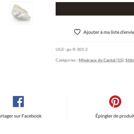
quantité
de
Stibine,
Ouches,
Ajouter à ma liste d’env
Massiac,
Cantal.
UGS :
go-fl-303-2
Catégories :
Minéraux du Cantal (15)
,
Stib
rtager sur Facebook
Épingler de produi