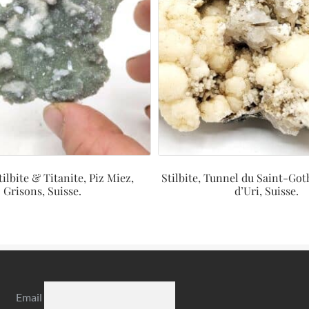
tilbite & Titanite, Piz Miez,
Stilbite, Tunnel du Saint-Go
Grisons, Suisse.
d’Uri, Suisse.
Email