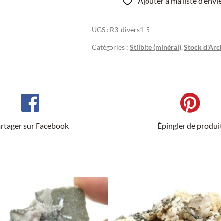
Ajouter à ma liste d’env
UGS :
R3-divers1-5
Catégories :
Stilbite (minéral)
,
Stock d'Arc
rtager sur Facebook
Épingler de produi