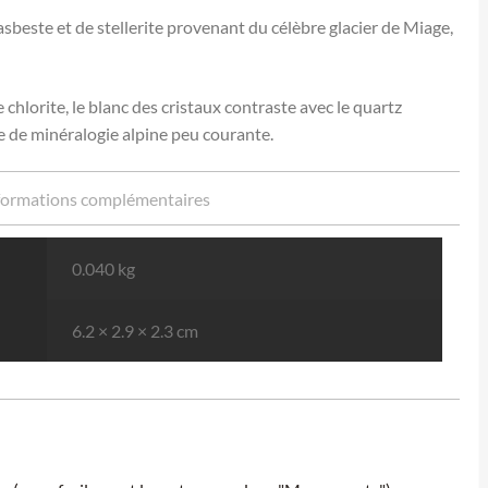
’asbeste et de stellerite provenant du célèbre glacier de Miage,
e chlorite, le blanc des cristaux contraste avec le quartz
èce de minéralogie alpine peu courante.
formations complémentaires
0.040 kg
6.2 × 2.9 × 2.3 cm