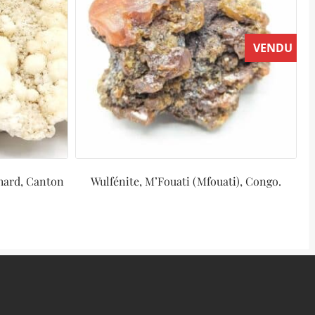
VENDU
thard, Canton
Wulfénite, M’Fouati (Mfouati), Congo.