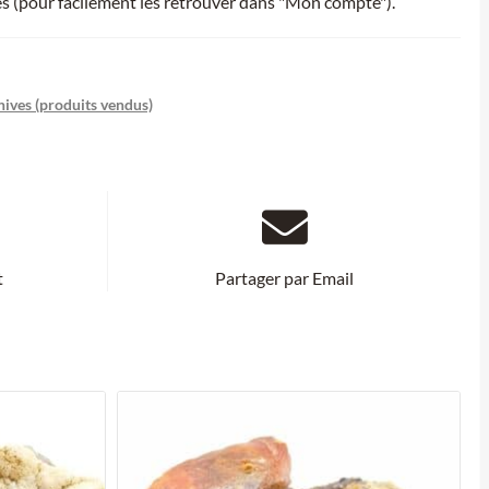
ies (pour facilement les retrouver dans "Mon compte").
hives (produits vendus)
t
Partager par Email