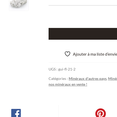
quantité
de
Stilbite
sur
Ajouter à ma liste d’env
gangue,
Iles
UGS :
gui-fl-21-2
Féroé,
Royaume
Catégories :
Minéraux d'autres pays
,
Minér
du
nos minéraux en vente !
Danemark.