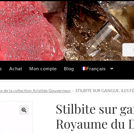
Reche
Reche
pour :
s
Achat
Mon compte
Blog
Français
 de la collection Aristide Gouverneur
STILBITE SUR GANGUE, ILES
Stilbite sur g
Royaume du 
🔍