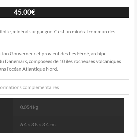
45.00
€
ilbite, minéral sur gangue. C’est un minéral commun des
ection Gouverneur et provient des Iles Féroé, archipel
du Danemark, composées de 18 îles rocheuses volcaniques
dans l’océan Atlantique Nord.
formations complémentaires
0.054 kg
6.4 × 3.8 × 3.4 cm