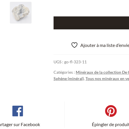
quantité
de
Titanite
&
Ajouter à ma liste d’env
Scapolite,
Bear
UGS :
go-fl-323-11
Lake,
Quebec,
Catégories :
Minéraux de la collection De
Canada.
Sphène (minéral)
,
Tous nos minéraux en ve
rtager sur Facebook
Épingler de produi