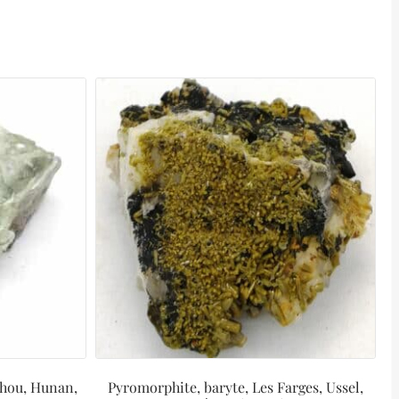
zhou, Hunan,
Pyromorphite, baryte, Les Farges, Ussel,