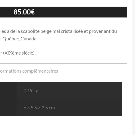
85.00
€
iés à de la scapolite beige mal cristallisée et provenant du
au Québec, Canada.
r (XIXème siècle).
formations complémentaires
0.19 kg
6 × 5.5 × 3.5 cm