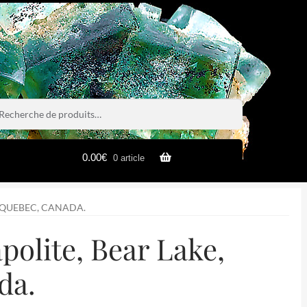
rche
rche
0.00
€
0 article
, QUEBEC, CANADA.
polite, Bear Lake,
da.