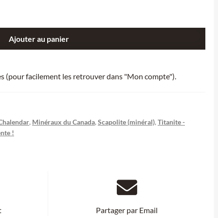
Ajouter au panier
ies (pour facilement les retrouver dans "Mon compte").
 Chalendar
,
Minéraux du Canada
,
Scapolite (minéral)
,
Titanite -
nte !
t
Partager par Email