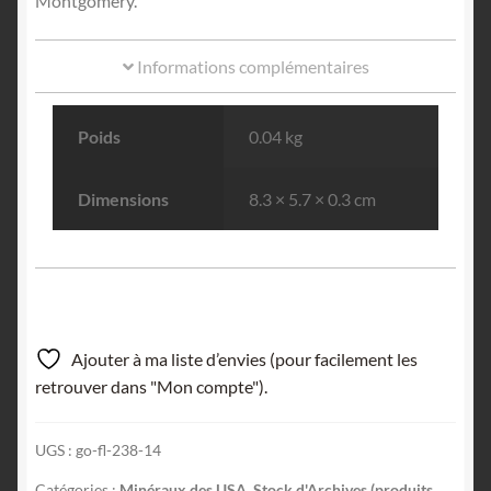
Montgomery.
Informations complémentaires
Poids
0.04 kg
Dimensions
8.3 × 5.7 × 0.3 cm
Ajouter à ma liste d’envies (pour facilement les
retrouver dans "Mon compte").
UGS :
go-fl-238-14
Catégories :
Minéraux des USA
,
Stock d'Archives (produits