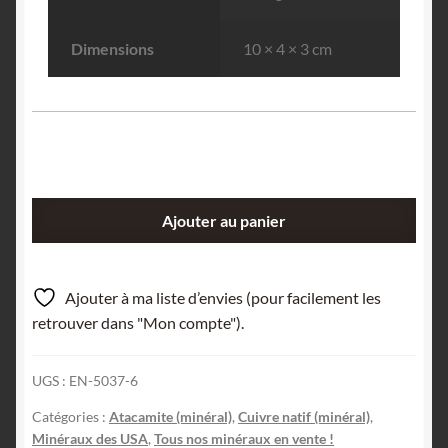
Dimensions
10 × 4 × 3 cm
quantité
Ajouter au panier
de
Cuivre
natif
Ajouter à ma liste d’envies (pour facilement les
&
retrouver dans "Mon compte").
Atacamite,
Houghton
UGS :
EN-5037-6
County,
Michigan,
Catégories :
Atacamite (minéral)
,
Cuivre natif (minéral)
,
USA.
Minéraux des USA
,
Tous nos minéraux en vente !