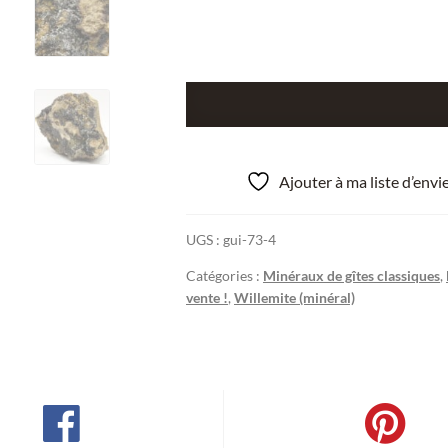
quantité
de
Willemite,
carrière
Ajouter à ma liste d’env
du
Rivet,
UGS :
gui-73-4
Peyrebrune,
Tarn.
Catégories :
Minéraux de gîtes classiques
,
vente !
,
Willemite (minéral)