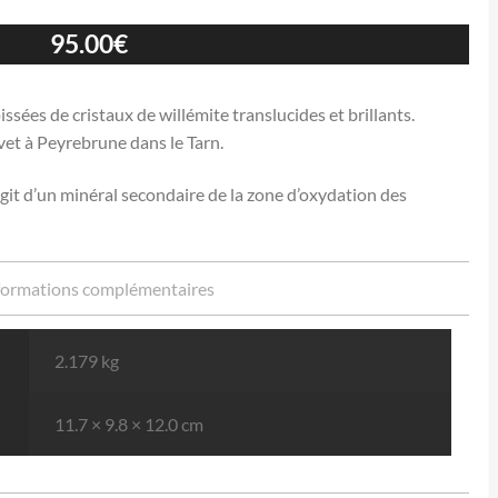
95.00
€
ssées de cristaux de willémite translucides et brillants.
vet à Peyrebrune dans le Tarn.
 s’agit d’un minéral secondaire de la zone d’oxydation des
formations complémentaires
2.179 kg
11.7 × 9.8 × 12.0 cm