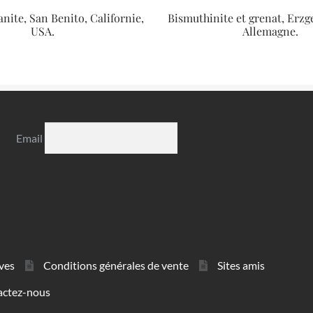
nite, San Benito, Californie,
Bismuthinite et grenat, Erzge
USA.
Allemagne.
Email
ves
Conditions générales de vente
Sites amis
actez-nous