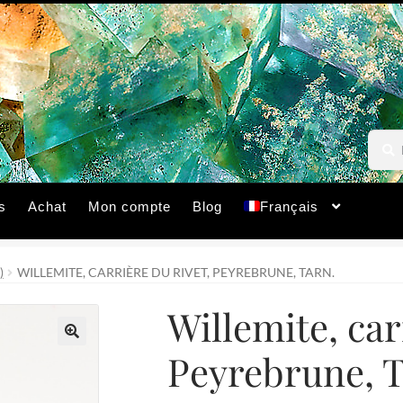
Reche
Reche
pour :
s
Achat
Mon compte
Blog
Français
)
WILLEMITE, CARRIÈRE DU RIVET, PEYREBRUNE, TARN.
Willemite, car
Peyrebrune, T
🔍