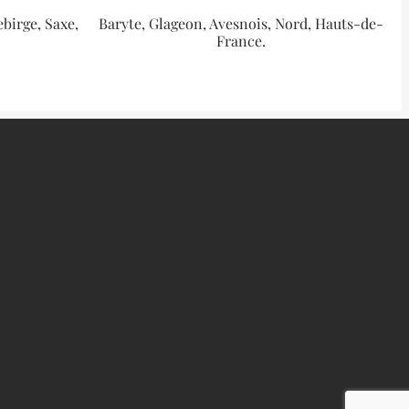
birge, Saxe,
Baryte, Glageon, Avesnois, Nord, Hauts-de-
France.