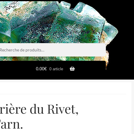
rche
rche
0.00
€
0 article
rière du Rivet,
arn.