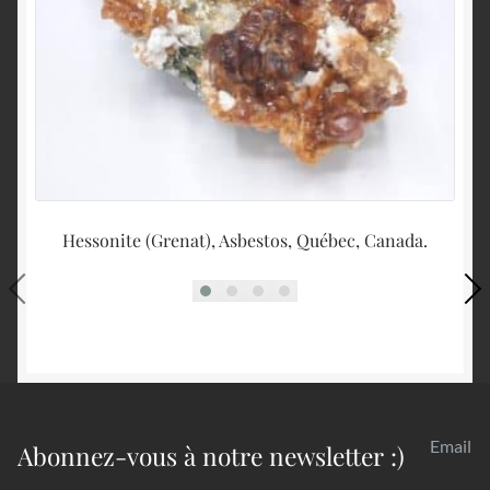
Hessonite (Grenat), Asbestos, Québec, Canada.
T
Email
Abonnez-vous à notre newsletter :)