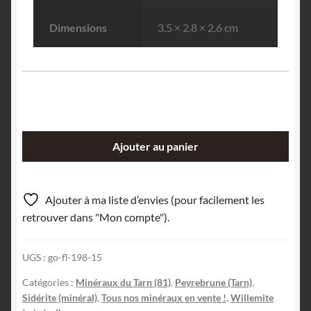
Dimensions
3.5 × 2.8 × 2.6 cm
quantité
Ajouter au panier
de
Willémite
sur
Ajouter à ma liste d’envies (pour facilement les
Sidérite,
retrouver dans "Mon compte").
Le
Rivet,
UGS :
go-fl-198-15
Peyrebrune,
Tarn.
Catégories :
Minéraux du Tarn (81)
,
Peyrebrune (Tarn)
,
Sidérite (minéral)
,
Tous nos minéraux en vente !
,
Willemite