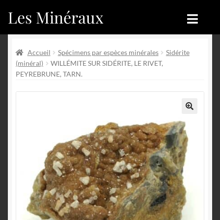
Les Minéraux
Aller
Aller
à
au
la
contenu
Accueil
Accueil
navigation
Accueil
Spécimens par espèces minérales
Sidérite
(minéral)
WILLÉMITE SUR SIDÉRITE, LE RIVET,
Catégories
Boutique
PEYREBRUNE, TARN.
Nouveautés
Nouveautés
Achat
Blog
🔍
Mon compte
Achat
Blog
Contactez-nous
Sites amis
Français