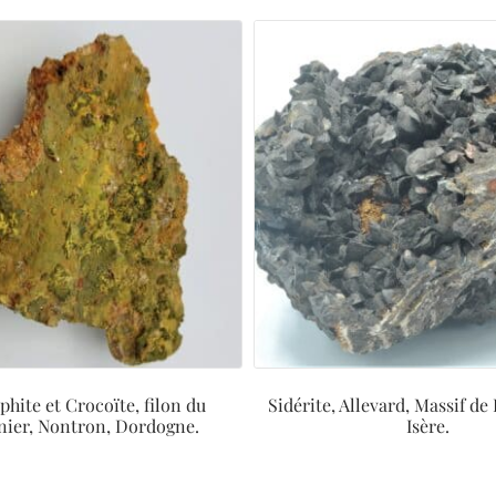
hite et Crocoïte, filon du
Sidérite, Allevard, Massif de
ier, Nontron, Dordogne.
Isère.