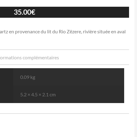
35.00
€
rtz en provenance du lit du Rio Zêzere, rivière située en aval
formations complémentaires
0.09 kg
5.2 × 4.5 × 2.1 cm