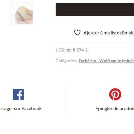
quantité
de
Wolfram
dans
Ajouter à ma liste d’env
Quartz,
Rio
UGS :
go-fl-274-2
Zêzere,
Portugal.
Catégories :
Ferbérite - Wolframite (minér
rtager sur Facebook
Épingler de produi