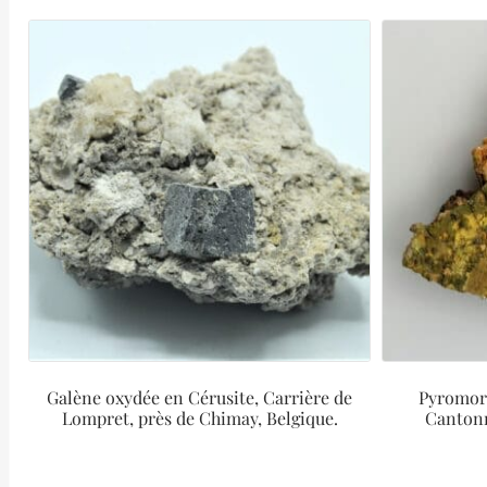
Galène oxydée en Cérusite, Carrière de
Pyromorp
Lompret, près de Chimay, Belgique.
Cantonn