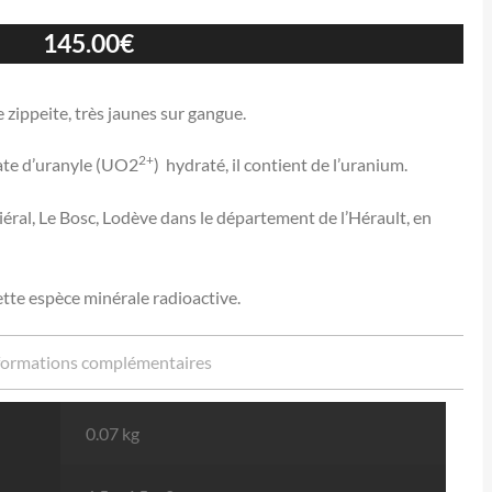
145.00
€
zippeite, très jaunes sur gangue.
2+
fate d’uranyle (UO2
) hydraté, il contient de l’uranium.
éral, Le Bosc, Lodève dans le département de l’Hérault, en
tte espèce minérale radioactive.
formations complémentaires
0.07 kg