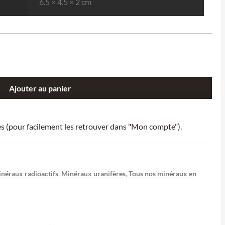
6.5 × 4.5 × 2 cm
Ajouter au panier
ies (pour facilement les retrouver dans "Mon compte").
néraux radioactifs
,
Minéraux uranifères
,
Tous nos minéraux en