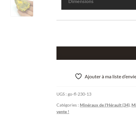
Dimensions
quantité
de
Zippeite,
Riviéral,
Ajouter à ma liste d’env
Le
Bosc,
UGS :
go-fl-230-13
Lodève,
Hérault.
Catégories :
Minéraux de l'Hérault (34)
,
Mi
vente !