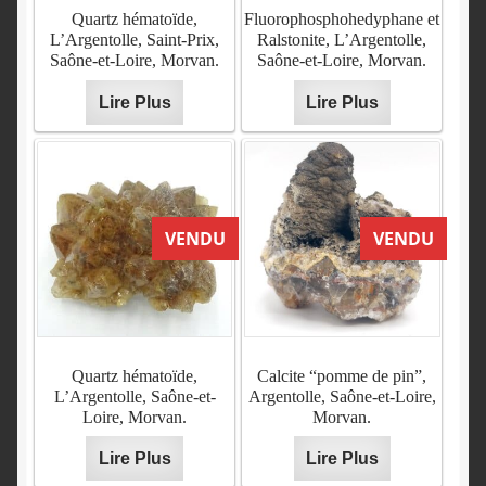
Quartz hématoïde,
Fluorophosphohedyphane et
L’Argentolle, Saint-Prix,
Ralstonite, L’Argentolle,
Saône-et-Loire, Morvan.
Saône-et-Loire, Morvan.
Lire Plus
Lire Plus
Quartz hématoïde et Calcite,
Quartz améthysé et calcite,
L’Argentolle, Saône-et-
l’Argentolle, Saône-et-
Loire, Morvan.
Loire, Morvan.
Lire Plus
VENDU
Lire Plus
VENDU
VENDU
VENDU
Quartz et fluorine rouge,
Quartz hématoïde,
L’Argentolle, Saône-et-
L’Argentolle, Saint-Prix,
Quartz hématoïde,
Calcite “pomme de pin”,
Loire, Morvan.
Saône-et-Loire.
L’Argentolle, Saône-et-
Argentolle, Saône-et-Loire,
Loire, Morvan.
Morvan.
Lire Plus
VENDU
Lire Plus
VENDU
Lire Plus
Lire Plus