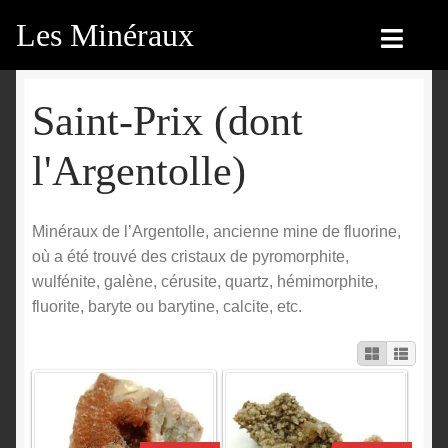
Les Minéraux
Aller
Aller
à
au
la
contenu
Accueil
Accueil
navigation
Saint-Prix (dont
Catégories
Boutique
l'Argentolle)
Nouveautés
Nouveautés
Minéraux de l’Argentolle, ancienne mine de fluorine,
Achat
Blog
où a été trouvé des cristaux de pyromorphite,
wulfénite, galène, cérusite, quartz, hémimorphite,
Mon compte
Achat
fluorite, baryte ou barytine, calcite, etc.
Blog
Contactez-nous
Sites amis
Français