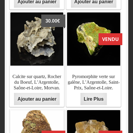
Ajouter au panier
Ajouter au panier
Lire Plus
VENDU
Lire Plus
VENDU
30.00
€
VENDU
Quartz hématoïde, Fluorite,
Cristal de galène, Quartz et
L’Argentolle, Saône-et-
Pyromorphite, L’Argentolle,
Loire, Morvan.
Saône-et-Loire.
Lire Plus
VENDU
Lire Plus
VENDU
Calcite sur quartz, Rocher
Pyromorphite verte sur
du Boeuf, L’Argentolle,
galène, L’Argentolle, Saint-
Saône-et-Loire, Morvan.
Prix, Saône-et-Loire.
Ajouter au panier
Lire Plus
Pyromorphite et fluorite sur
Pyromorphite et fluorite sur
galène, L’Argentolle,
galène, L’Argentolle,
Saône-et-Loire.
Saône-et-Loire.
Lire Plus
VENDU