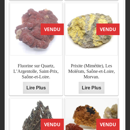
Quartz hématoïde et Calcite,
Quartz orangé,
L’Argentolle, Saône-et-
VENDU
VENDU
L’Argentolle, Saint-Prix,
Loire, Morvan.
Saône-et-Loire (Morvan).
Lire Plus
VENDU
Lire Plus
VENDU
Fluorine sur Quartz,
Prixite (Mimétite), Les
L’Argentolle, Saint-Prix,
Molérats, Saône-et-Loire,
Saône-et-Loire.
Morvan.
Galène et quartz, mine de
Pyromorphite et
Lire Plus
Lire Plus
L’Argentolle, Saône-et-
Hydroxyapatite,
Loire, Morvan.
L’Argentolle, Saône-et-
Loire, Morvan.
Lire Plus
Lire Plus
VENDU
VENDU