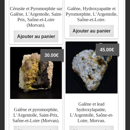
Morvan.
Loire, Morvan.
Cérusite et Pyromorphite sur
Galène, Hydroxyapatite et
Lire Plus
VENDU
Galène, L’Argentolle, Saint-
Pyromorphite, L’Argentolle,
Lire Plus
VENDU
Prix, Saône-et-Loire
Saône-et-Loire.
(Morvan).
Ajouter au panier
Ajouter au panier
45.00
€
Galène, Pyromorphite et
Lot de minéraux du
30.00
€
Cérusite, L’Argentolle,
Morvan, Voltennes,
Saint-Prix, Saône-et-Loire,
l’Argentolle, etc.
Morvan.
Lire Plus
Lire Plus
VENDU
VENDU
Galène et lead
Galène et pyromorphite,
hydroxylapatite,
L’Argentolle, Saint-Prix,
L’Argentolle, Saône-et-
Quartz hématoïde,
Minium, mine des Molérats,
Saône-et-Loire (Morvan).
Loire, Morvan.
L’Argentolle, Saint-Prix,
Saint-Prix, Saône-et-Loire.
Saône-et-Loire, Morvan.