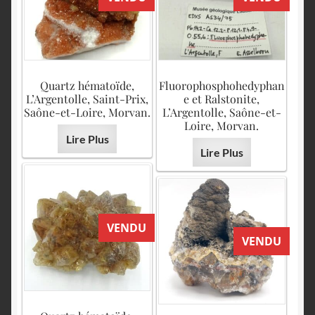
Quartz hématoïde,
Fluorophosphohedyphan
L’Argentolle, Saint-Prix,
e et Ralstonite,
Saône-et-Loire, Morvan.
L’Argentolle, Saône-et-
Loire, Morvan.
Lire Plus
Lire Plus
VENDU
VENDU