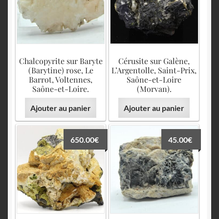
Chalcopyrite sur Baryte
Cérusite sur Galène,
(Barytine) rose, Le
L’Argentolle, Saint-Prix,
Barrot, Voltennes,
Saône-et-Loire
Saône-et-Loire.
(Morvan).
Ajouter au panier
Ajouter au panier
650.00
€
45.00
€