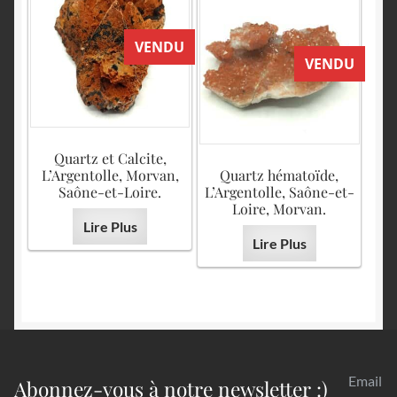
VENDU
VENDU
Quartz et Calcite,
L’Argentolle, Morvan,
Quartz hématoïde,
Saône-et-Loire.
L’Argentolle, Saône-et-
Loire, Morvan.
Lire Plus
Lire Plus
Email
Abonnez-vous à notre newsletter :)