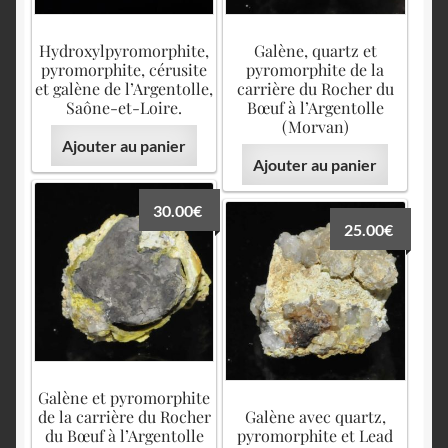
Hydroxylpyromorphite,
Galène, quartz et
pyromorphite, cérusite
pyromorphite de la
et galène de l’Argentolle,
carrière du Rocher du
Saône-et-Loire.
Bœuf à l’Argentolle
(Morvan)
Ajouter au panier
Ajouter au panier
30.00
€
25.00
€
Galène et pyromorphite
de la carrière du Rocher
Galène avec quartz,
du Bœuf à l’Argentolle
pyromorphite et Lead