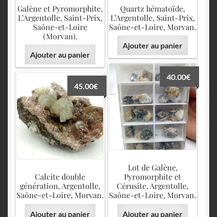
English
Galène et Pyromorphite,
Quartz hématoïde,
L’Argentolle, Saint-Prix,
L’Argentolle, Saint-Prix,
Saône-et-Loire
Saône-et-Loire, Morvan.
(Morvan).
Ajouter au panier
Ajouter au panier
40.00
€
45.00
€
Lot de Galène,
Calcite double
Pyromorphite et
génération, Argentolle,
Cérusite, Argentolle,
Saône-et-Loire, Morvan.
Saône-et-Loire, Morvan.
Ajouter au panier
Ajouter au panier