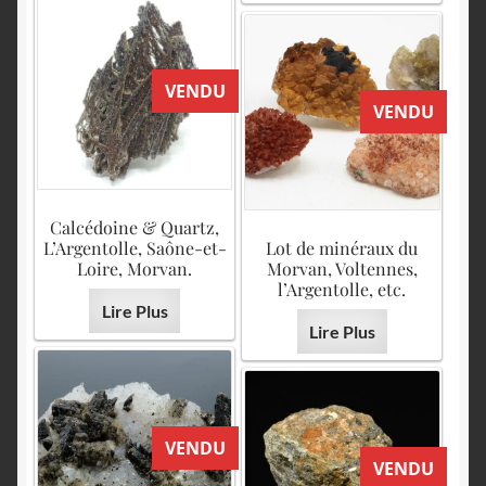
VENDU
VENDU
Calcédoine & Quartz,
L’Argentolle, Saône-et-
Lot de minéraux du
Loire, Morvan.
Morvan, Voltennes,
l’Argentolle, etc.
Lire Plus
Lire Plus
VENDU
VENDU