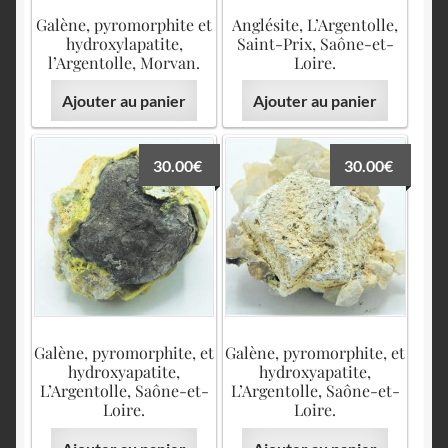
Galène, pyromorphite et
Anglésite, L’Argentolle,
hydroxylapatite,
Saint-Prix, Saône-et-
l’Argentolle, Morvan.
Loire.
Ajouter au panier
Ajouter au panier
30.00
€
30.00
€
Galène, pyromorphite, et
Galène, pyromorphite, et
hydroxyapatite,
hydroxyapatite,
L’Argentolle, Saône-et-
L’Argentolle, Saône-et-
Loire.
Loire.