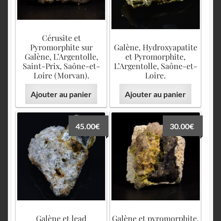
Cérusite et
Pyromorphite sur
Galène, Hydroxyapatite
Galène, L’Argentolle,
et Pyromorphite,
Saint-Prix, Saône-et-
L’Argentolle, Saône-et-
Loire (Morvan).
Loire.
Ajouter au panier
Ajouter au panier
45.00
€
30.00
€
Galène et lead
Galène et pyromorphite,