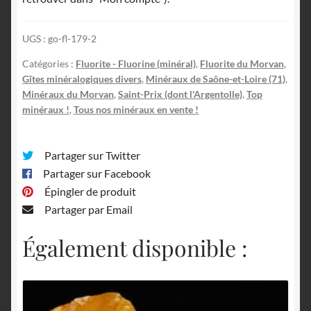
Baryte,
Le
UGS :
go-fl-179-2
Maine
Reclesne,
Catégories :
Fluorite - Fluorine (minéral)
,
Fluorite du Morvan
,
Saône-
Gîtes minéralogiques divers
,
Minéraux de Saône-et-Loire (71)
,
et-
Minéraux du Morvan
,
Saint-Prix (dont l'Argentolle)
,
Top
minéraux !
,
Tous nos minéraux en vente !
Loire,
Morvan.
Partager sur Twitter
Partager sur Facebook
Épingler de produit
Partager par Email
Également disponible :