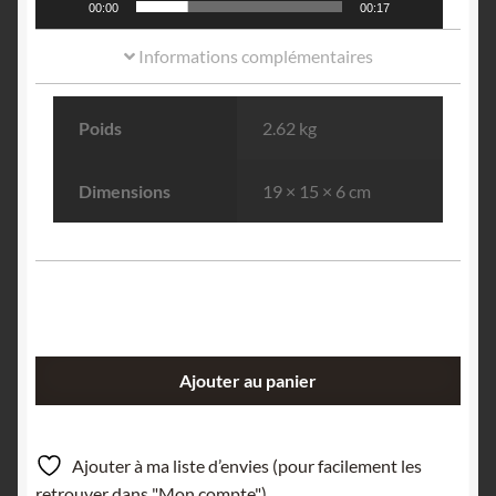
00:00
00:17
Informations complémentaires
Poids
2.62 kg
Dimensions
19 × 15 × 6 cm
quantité
Ajouter au panier
de
Fluorite
(Fluorine)
Ajouter à ma liste d’envies (pour facilement les
sur
retrouver dans "Mon compte").