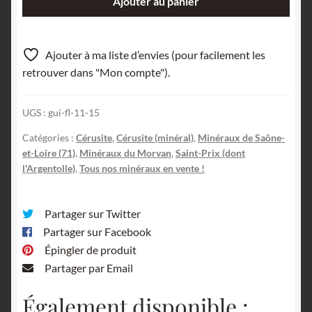
Ajouter au panier
de
Cérusite,
l'Argentolle,
Ajouter à ma liste d’envies (pour facilement les
Saint-
retrouver dans "Mon compte").
Prix,
Saône-
UGS :
gui-fl-11-15
et-
Loire.
Catégories :
Cérusite
,
Cérusite (minéral)
,
Minéraux de Saône-
et-Loire (71)
,
Minéraux du Morvan
,
Saint-Prix (dont
l'Argentolle)
,
Tous nos minéraux en vente !
Partager sur Twitter
Partager sur Facebook
Épingler de produit
Partager par Email
Également disponible :