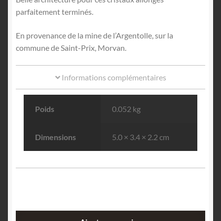
parfaitement terminés.
En provenance de la mine de l’Argentolle, sur la
commune de Saint-Prix, Morvan.
Informations complémentaires
Poids
0.052 kg
Dimensions
5.0 × 3.4 × 2.2 cm
quantité