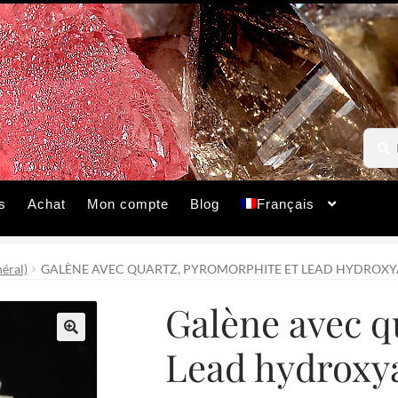
Reche
Reche
pour :
s
Achat
Mon compte
Blog
Français
éral)
GALÈNE AVEC QUARTZ, PYROMORPHITE ET LEAD HYDROXYA
Galène avec q
Lead hydroxya
🔍