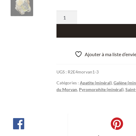
quantité
de
Galène
avec
quartz,
pyromorphite
Ajouter à ma liste d’env
et
Lead
UGS :
R2E4morvan1-3
hydroxyapatite
de
Catégories :
Apatite (minéral)
,
Galène (min
du Morvan
,
Pyromorphite (minéral)
,
Saint
l'Argentolle