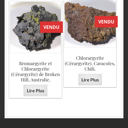
VENDU
VENDU
Chlorargyrite
Bromargyrite et
(Cérargyrite), Caracoles,
Chlorargyrite
Chili.
(Cérargyrite) de Broken
Hill, Australie.
Lire Plus
Lire Plus