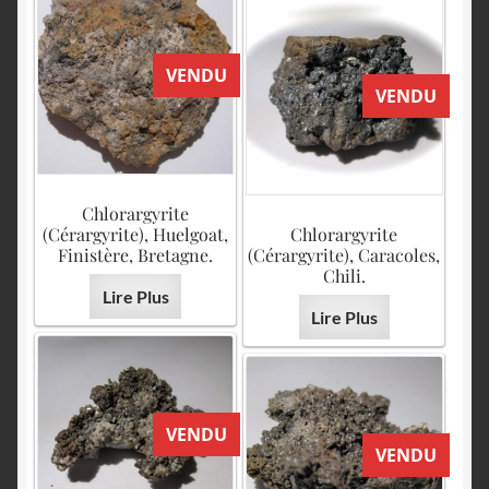
VENDU
VENDU
Chlorargyrite
(Cérargyrite), Huelgoat,
Chlorargyrite
Finistère, Bretagne.
(Cérargyrite), Caracoles,
Chili.
Lire Plus
Lire Plus
VENDU
VENDU