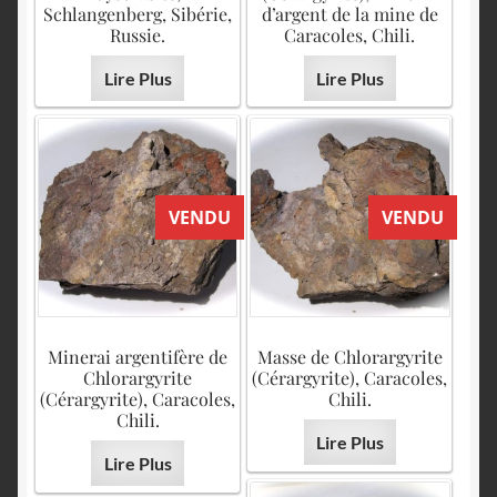
Schlangenberg, Sibérie,
d’argent de la mine de
Russie.
Caracoles, Chili.
Lire Plus
Lire Plus
VENDU
VENDU
Minerai argentifère de
Masse de Chlorargyrite
Chlorargyrite
(Cérargyrite), Caracoles,
(Cérargyrite), Caracoles,
Chili.
Chili.
Lire Plus
Lire Plus