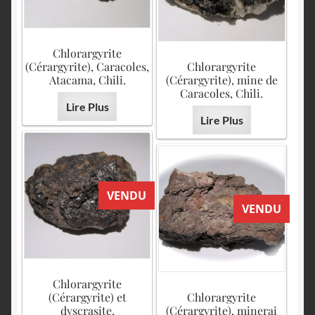
Chlorargyrite
(Cérargyrite), Caracoles,
Chlorargyrite
Atacama, Chili.
(Cérargyrite), mine de
Caracoles, Chili.
Lire Plus
Lire Plus
VENDU
VENDU
Chlorargyrite
(Cérargyrite) et
Chlorargyrite
dyscrasite,
(Cérargyrite), minerai