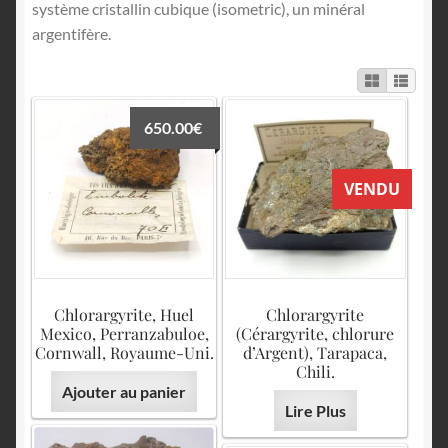
English
système cristallin cubique (isometric), un minéral
argentifère.
650.00
€
VENDU
Chlorargyrite, Huel
Chlorargyrite
Mexico, Perranzabuloe,
(Cérargyrite, chlorure
Cornwall, Royaume-Uni.
d’Argent), Tarapaca,
Chili.
Ajouter au panier
Lire Plus