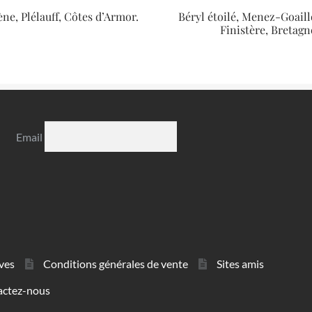
ène, Plélauff, Côtes d’Armor.
Béryl étoilé, Menez-Goaill
Finistère, Bretagn
Email
ves
Conditions générales de vente
Sites amis
actez-nous