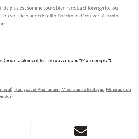
i de plus est somme toute bien rare. La chlorargyrite, ou
e l’on voit de blanc cristallin. Spécimen découvert à la mine
ne.
ies (pour facilement les retrouver dans "Mon compte").
inéral)
,
Huelgoat et Poullaouen
,
Minéraux de Bretagne
,
Minéraux du
vendus)