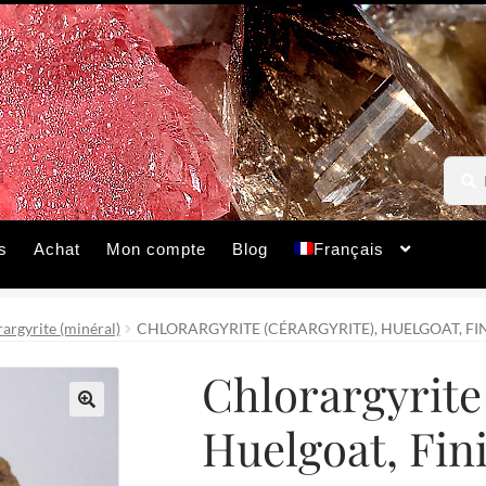
Reche
Reche
pour :
s
Achat
Mon compte
Blog
Français
rargyrite (minéral)
CHLORARGYRITE (CÉRARGYRITE), HUELGOAT, FIN
Chlorargyrite 
Huelgoat, Fini
🔍