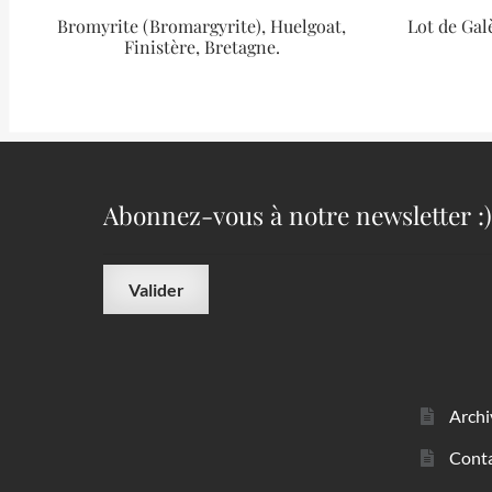
Bromyrite (Bromargyrite), Huelgoat,
Lot de Gal
Finistère, Bretagne.
Abonnez-vous à notre newsletter :)
Archi
Cont