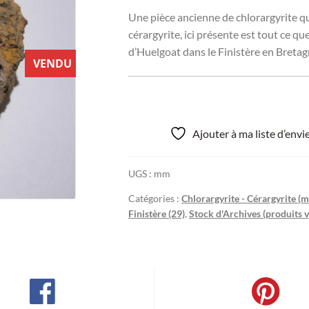
Une pièce ancienne de chlorargyrite qu
cérargyrite, ici présente est tout ce qu
d’Huelgoat dans le Finistère en Bretag
VENDU
Ajouter à ma liste d’env
UGS :
mm
Catégories :
Chlorargyrite - Cérargyrite (m
Finistère (29)
,
Stock d'Archives (produits 