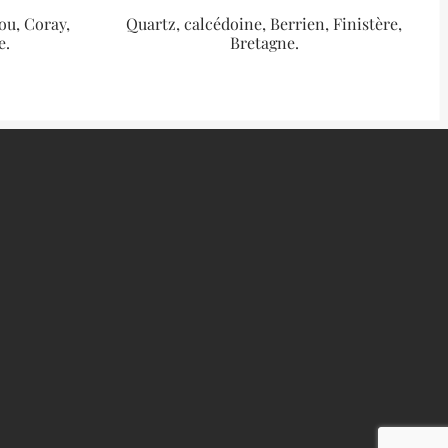
ou, Coray,
Quartz, calcédoine, Berrien, Finistère,
e.
Bretagne.