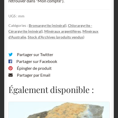
retrouver dans "Mon compte").
UGS :
mm
Catégories :
Bromargyrite (minéral)
,
Chlorargyrite -
Cérargyrite (minéral)
,
Minéraux argentifères
,
Minéraux
d'Australie
,
Stock d'Archives (produits vendus)
Partager sur Twitter
Partager sur Facebook
Épingler de produit
Partager par Email
Également disponible :