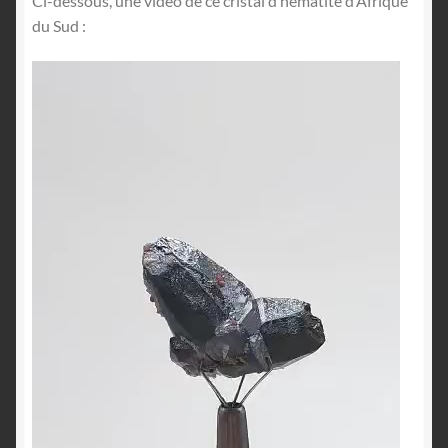
Ci-dessous, une vidéo de ce cristal d’hématite d’Afrique
du Sud :
Lecteur
vidéo