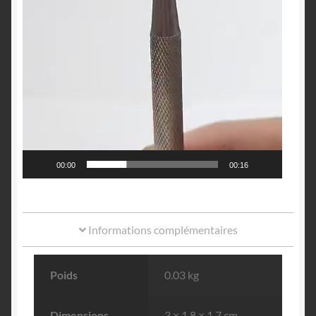
00:00
00:16
Informations complémentaires
Poids
0.03 kg
Dimensions
3 × 1.8 × 1.7 cm