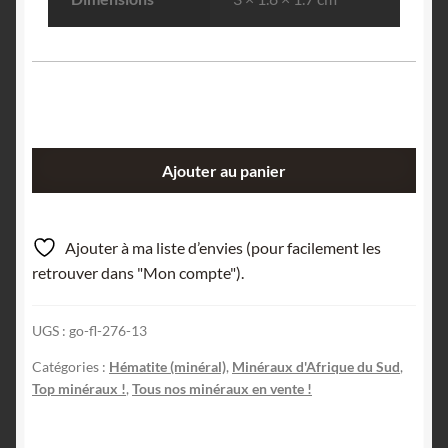
quantité
Ajouter au panier
de
Hématite,
Mine
Ajouter à ma liste d’envies (pour facilement les
N’Chwaning,
retrouver dans "Mon compte").
Afrique
du
UGS :
go-fl-276-13
Sud.
Catégories :
Hématite (minéral)
,
Minéraux d'Afrique du Sud
,
Top minéraux !
,
Tous nos minéraux en vente !