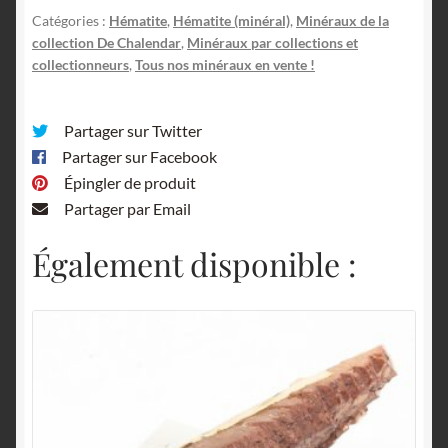
Maine-
Catégories :
Hématite
,
Hématite (minéral)
,
Minéraux de la
et-
collection De Chalendar
,
Minéraux par collections et
Loire.
collectionneurs
,
Tous nos minéraux en vente !
Partager sur Twitter
Partager sur Facebook
Épingler de produit
Partager par Email
Également disponible :