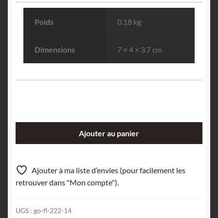
Poids
0.18 kg
Dimensions
7 × 4 × 3.7 cm
quantité
Ajouter au panier
de
Hématite,
Segré
Ajouter à ma liste d’envies (pour facilement les
(Segré-
retrouver dans "Mon compte").
en-
Anjou
UGS :
go-fl-222-14
Bleu),