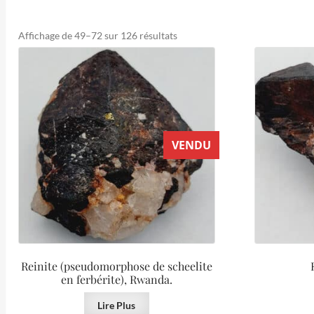
Trié
Affichage de 49–72 sur 126 résultats
du
plus
récent
au
plus
ancien
VENDU
Reinite (pseudomorphose de scheelite
en ferbérite), Rwanda.
Lire Plus