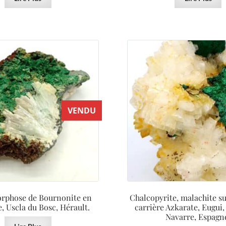
VENDU
rphose de Bournonite en
Chalcopyrite, malachite su
, Uscla du Bosc, Hérault.
carrière Azkarate, Eugui,
Navarre, Espagn