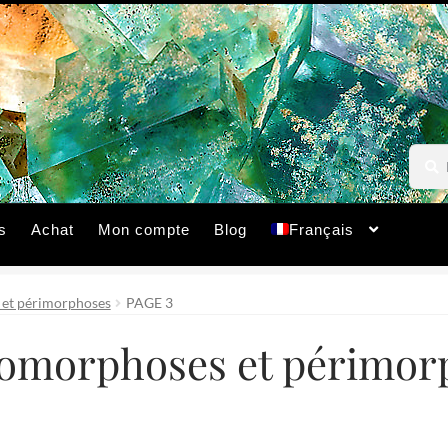
Reche
Reche
pour :
s
Achat
Mon compte
Blog
Français
et périmorphoses
PAGE 3
omorphoses et périmor