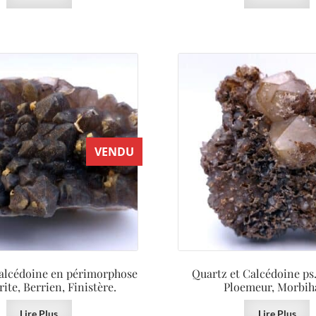
VENDU
Calcédoine en périmorphose
Quartz et Calcédoine ps.
rite, Berrien, Finistère.
Ploemeur, Morbih
Lire Plus
Lire Plus