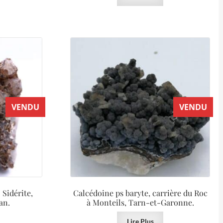
VENDU
VENDU
 Sidérite,
Calcédoine ps baryte, carrière du Roc
an.
à Monteils, Tarn-et-Garonne.
Lire Plus