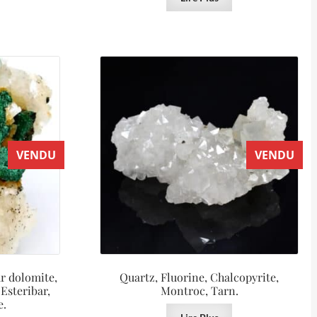
VENDU
VENDU
r dolomite,
Quartz, Fluorine, Chalcopyrite,
 Esteribar,
Montroc, Tarn.
e.