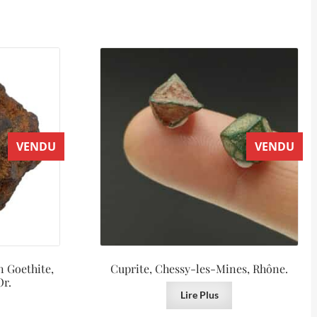
VENDU
VENDU
 Goethite,
Cuprite, Chessy-les-Mines, Rhône.
Or.
Lire Plus