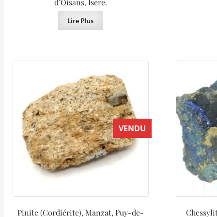
d’Oisans, Isère.
Lire Plus
VENDU
Pinite (Cordiérite), Manzat, Puy-de-
Chessylit