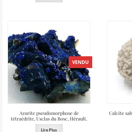
VENDU
Azurite pseudomorphose de
Calcite sa
tétraédrite, Usclas du Bosc, Hérault.
Lire Plus