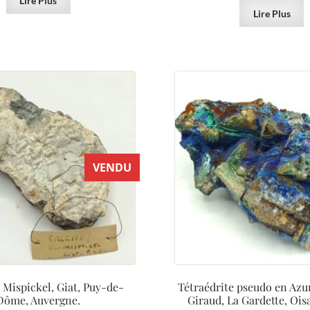
Lire Plus
Lire Plus
VENDU
t Mispickel, Giat, Puy-de-
Tétraédrite pseudo en Azur
Dôme, Auvergne.
Giraud, La Gardette, Oisa