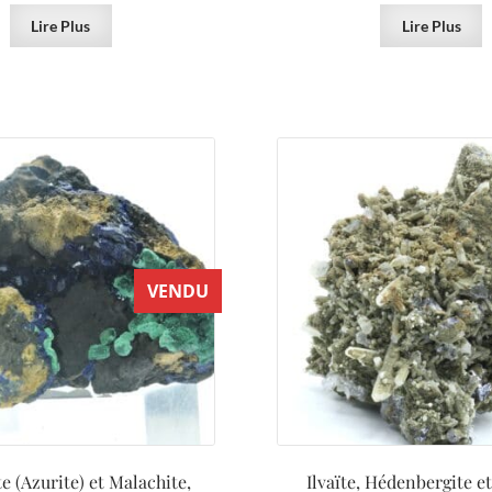
Lire Plus
Lire Plus
VENDU
e (Azurite) et Malachite,
Ilvaïte, Hédenbergite e