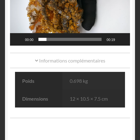
00:00
00:19
Informations complémentaires
Poids
0.698 kg
Dimensions
12 × 10.5 × 7.5 cm