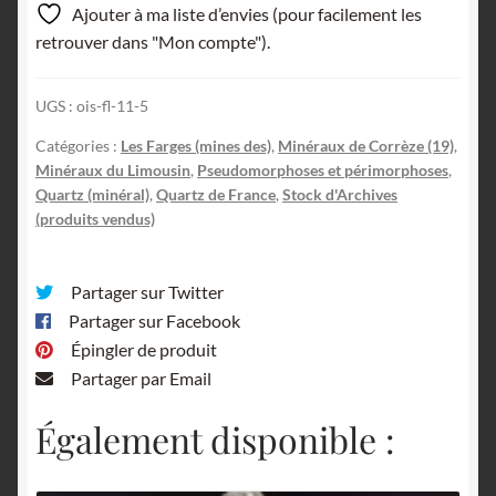
Ajouter à ma liste d’envies (pour facilement les
retrouver dans "Mon compte").
UGS :
ois-fl-11-5
Catégories :
Les Farges (mines des)
,
Minéraux de Corrèze (19)
,
Minéraux du Limousin
,
Pseudomorphoses et périmorphoses
,
Quartz (minéral)
,
Quartz de France
,
Stock d'Archives
(produits vendus)
Partager sur Twitter
Partager sur Facebook
Épingler de produit
Partager par Email
Également disponible :