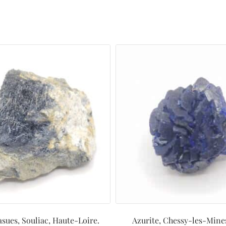
asues, Souliac, Haute-Loire.
Azurite, Chessy-les-Mine