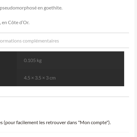
e pseudomorphosé en goethite.
 en Côte d’Or.
formations complémentaires
0.105 kg
4.5 × 3.5 × 3 cm
ies (pour facilement les retrouver dans "Mon compte").