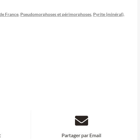
de France
,
Pseudomorphoses et périmorphoses
,
Pyrite (minéral)
,
t
Partager par Email