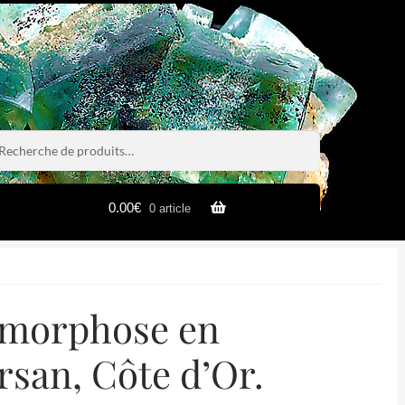
rche
rche
0.00
€
0 article
omorphose en
rsan, Côte d’Or.