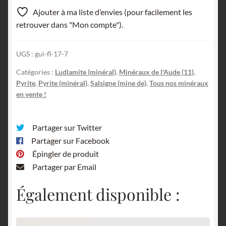
sur
Ajouter à ma liste d’envies (pour facilement les
pyrite,
retrouver dans "Mon compte").
mine
de
UGS :
gui-fl-17-7
Salsigne,
Aude.
Catégories :
Ludlamite (minéral)
,
Minéraux de l'Aude (11)
,
Pyrite
,
Pyrite (minéral)
,
Salsigne (mine de)
,
Tous nos minéraux
en vente !
Partager sur Twitter
Partager sur Facebook
Épingler de produit
Partager par Email
Également disponible :