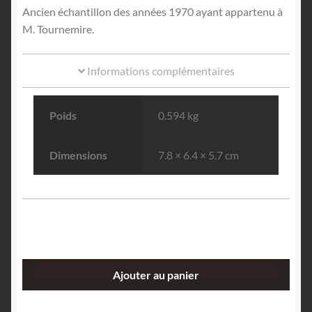
Ancien échantillon des années 1970 ayant appartenu à
M. Tournemire.
Informations complémentaires
Poids
0.594 kg
Dimensions
7.8 × 6.4 × 5.7 cm
quantité
Ajouter au panier
de
Ludlamite