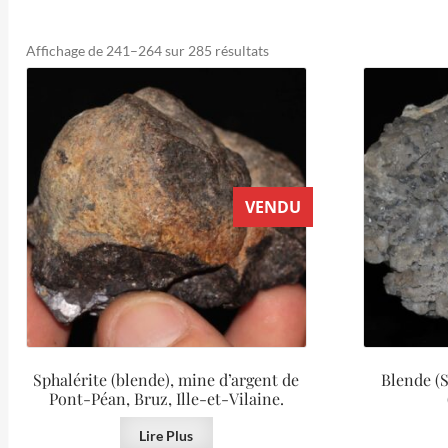
Trié
Affichage de 241–264 sur 285 résultats
du
plus
récent
au
plus
ancien
VENDU
Sphalérite (blende), mine d’argent de
Blende (S
Pont-Péan, Bruz, Ille-et-Vilaine.
Lire Plus