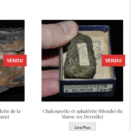
VENDU
VENDU
lcite de la
Chalcopyrite et sphalérite (blende) du
Tarn)
Maroc (ex Deyrolle)
Lire Plus