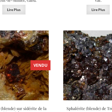
ent-le-Minier, Gard.
Var.
Lire Plus
Lire Plus
VENDU
 (blende) sur sidérite de la
Sphalérite (blende) de Tr