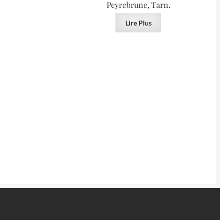
Peyrebrune, Tarn.
Lire Plus
VENDU
VENDU
Smith Co.,
Fluorite, Elmwood Mine, Smith Co.,