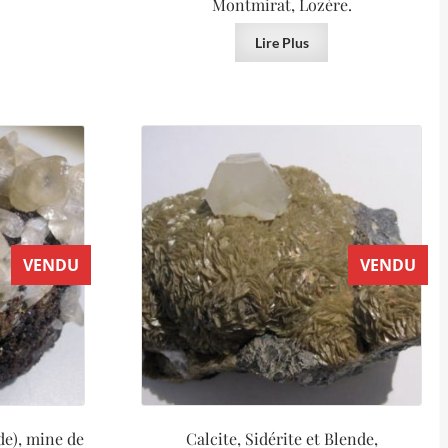
Montmirat, Lozère.
Lire Plus
VENDU
VENDU
de), mine de
Calcite, Sidérite et Blende,