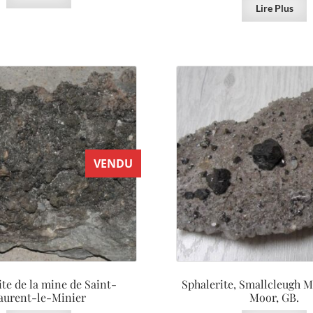
Lire Plus
VENDU
ite de la mine de Saint-
Sphalerite, Smallcleugh M
aurent-le-Minier
Moor, GB.