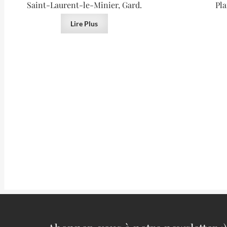
Saint-Laurent-le-Minier, Gard.
Pla
Lire Plus
VENDU
Cristaux de blende, mine de La Mure,
Calcite e