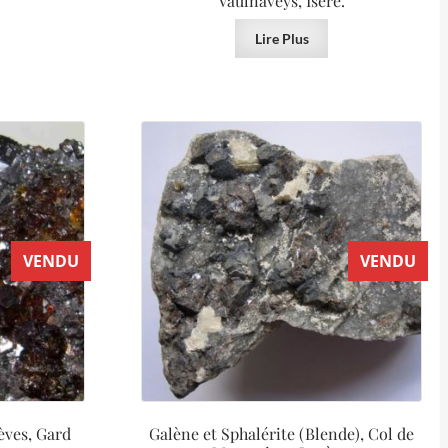
Vaulnaveys, Isère.
Lire Plus
VENDU
VENDU
èves, Gard
Galène et Sphalérite (Blende), Col de