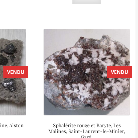
VENDU
VENDU
ine, Alston
Sphalérite rouge et Baryte, Les
Malines, Saint-Laurent-le-Minier,
Gard.