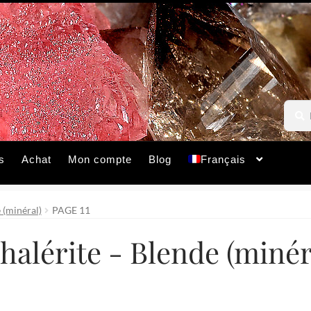
Reche
Reche
pour :
s
Achat
Mon compte
Blog
Français
 (minéral)
PAGE 11
halérite - Blende (minér