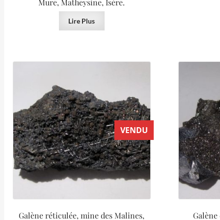
Mure, Matheysine, Isère.
Lire Plus
VENDU
Galène réticulée, mine des Malines,
Galène 