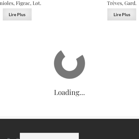
nioles, Figeac, Lot.
Trèves, Gard.
Lire Plus
Lire Plus
VENDU
t fluorite, Elmwood Mine,
Fluorite, Elmwood Mine, 