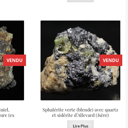
VENDU
VENDU
miel,
Sphalérite verte (blende) avec quartz
ure (ex
et sidérite d’Allevard (Isère)
Lire Plus