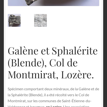
English
Galène et Sphalérite
(Blende), Col de
Montmirat, Lozère.
Spécimen comportant deux minéraux, de la Galène et de
la Sphalérite (Blende), il a été récolté vers le Col de
Montmirat, sur les communes de Saint-Étienne-du-
Valdonnez et Ispagnac,
en Lozère
. Une association