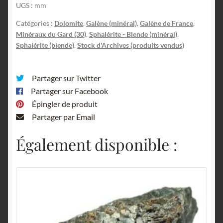
UGS :
mm
Catégories :
Dolomite
,
Galène (minéral)
,
Galène de France
,
Minéraux du Gard (30)
,
Sphalérite - Blende (minéral)
,
Sphalérite (blende)
,
Stock d'Archives (produits vendus)
Partager sur Twitter
Partager sur Facebook
Épingler de produit
Partager par Email
Également disponible :