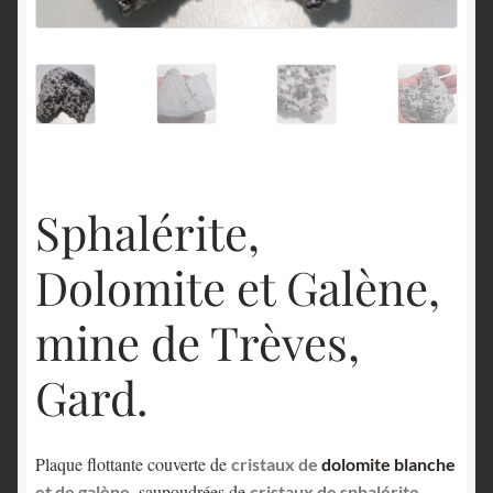
English
Sphalérite,
Dolomite et Galène,
mine de Trèves,
Gard.
Plaque flottante couverte de
cristaux de
dolomite blanche
, saupoudrées de
et de galène
cristaux de sphalérite