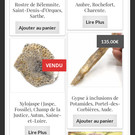
English
Rostre de Bélemnite,
Ambre, Rochefort,
Saint-Denis-d’Orques,
Charente.
Sarthe.
Lire Plus
Ajouter au panier
135.00
€
VENDU
Gypse à inclusions de
Xylojaspe (Jaspe,
Potamides, Portel-des-
Fossile), Champ de la
Corbières, Aude.
Justice, Autun, Saône-
et-Loire.
Ajouter au panier
Lire Plus