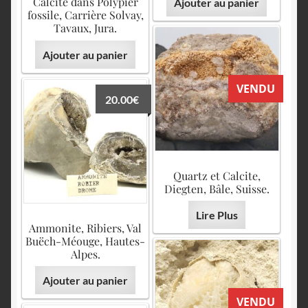
Calcite dans Polypier
Ajouter au panier
fossile, Carrière Solvay,
Tavaux, Jura.
Ajouter au panier
VENDU
20.00
€
Quartz et Calcite,
Diegten, Bâle, Suisse.
Lire Plus
Ammonite, Ribiers, Val
Buëch-Méouge, Hautes-
Alpes.
Ajouter au panier
VENDU