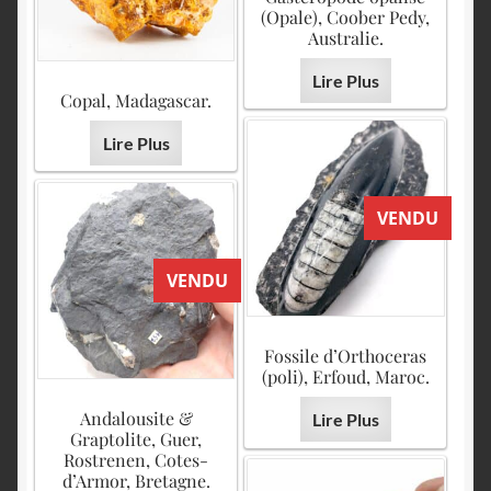
(Opale), Coober Pedy,
Australie.
Lire Plus
Copal, Madagascar.
Lire Plus
VENDU
VENDU
Fossile d’Orthoceras
(poli), Erfoud, Maroc.
Andalousite &
Lire Plus
Graptolite, Guer,
Rostrenen, Cotes-
d’Armor, Bretagne.