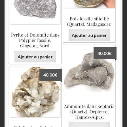
Bois fossile silicifié
(Quartz), Madagascar.
Pyrite et Dolomite dans
Ajouter au panier
Polypier fossile,
Glageon, Nord.
40.00
€
Ajouter au panier
40.00
€
Ammonite dans Septaria
(Quartz), Orpierre,
Hautes-Alpes.