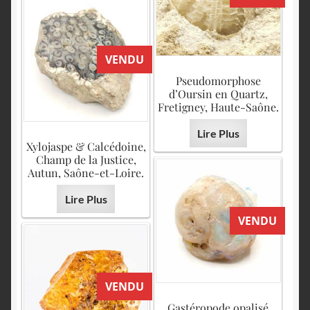
VENDU
Pseudomorphose
d’Oursin en Quartz,
Fretigney, Haute-Saône.
Lire Plus
Xylojaspe & Calcédoine,
Champ de la Justice,
Autun, Saône-et-Loire.
Lire Plus
VENDU
VENDU
Gastéropode opalisé