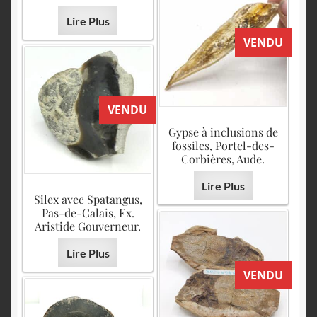
Lire Plus
VENDU
VENDU
Gypse à inclusions de
fossiles, Portel-des-
Corbières, Aude.
Lire Plus
Silex avec Spatangus,
Pas-de-Calais, Ex.
Aristide Gouverneur.
Lire Plus
VENDU