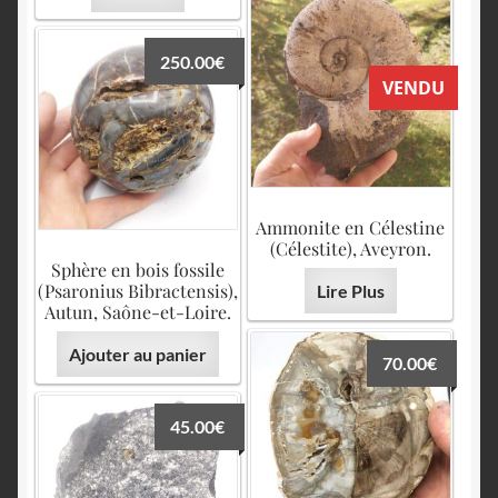
250.00
€
VENDU
Ammonite en Célestine
(Célestite), Aveyron.
Sphère en bois fossile
(Psaronius Bibractensis),
Lire Plus
Autun, Saône-et-Loire.
Ajouter au panier
70.00
€
45.00
€