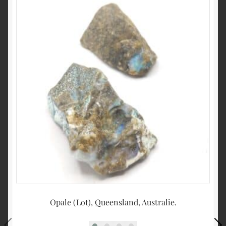
Opale (Lot), Queensland, Australie.
St