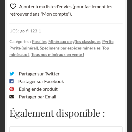
de
Ajouter à ma liste d’envies (pour facilement les
Bélemnite,
retrouver dans "Mon compte").
Saint-
Denis-
UGS :
go-fl-123-1
d’Orques,
Sarthe.
Catégories :
Fossiles
,
Minéraux de gîtes classiques
,
Pyrite
,
Pyrite (minéral)
,
Spécimens par espèces minérales
,
Top
minéraux !
,
Tous nos minéraux en vente !
Partager sur Twitter
Partager sur Facebook
Épingler de produit
Partager par Email
Également disponible :