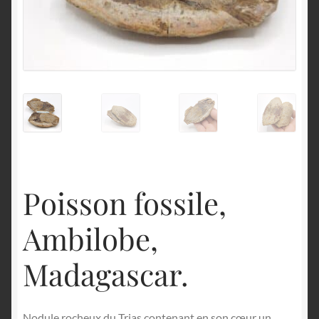
English
Poisson fossile,
Ambilobe,
Madagascar.
Nodule rocheux du Trias contenant en son cœur un