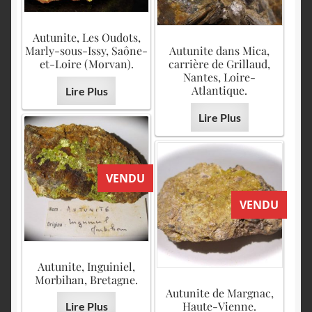
Autunite, Les Oudots,
Marly-sous-Issy, Saône-
Autunite dans Mica,
et-Loire (Morvan).
carrière de Grillaud,
Nantes, Loire-
Atlantique.
Lire Plus
Lire Plus
VENDU
VENDU
Autunite, Inguiniel,
Morbihan, Bretagne.
Autunite de Margnac,
Haute-Vienne.
Lire Plus