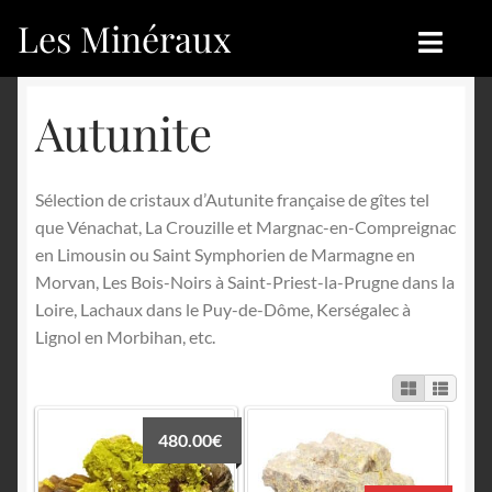
Les Minéraux
Aller
Aller
à
au
la
contenu
Accueil
Accueil
Autunite
navigation
Catégories
Boutique
Sélection de cristaux d’Autunite française de gîtes tel
Nouveautés
Nouveautés
que Vénachat, La Crouzille et Margnac-en-Compreignac
en Limousin ou Saint Symphorien de Marmagne en
Achat
Blog
Morvan, Les Bois-Noirs à Saint-Priest-la-Prugne dans la
Loire, Lachaux dans le Puy-de-Dôme, Kerségalec à
Mon compte
Achat
Lignol en Morbihan, etc.
Blog
Contactez-nous
Sites amis
Français
480.00
€