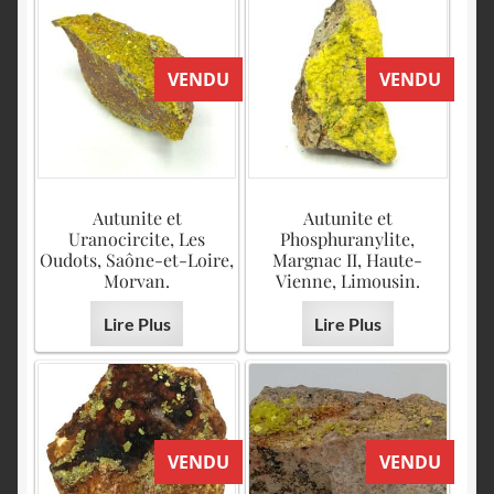
VENDU
VENDU
Autunite et
Autunite et
Uranocircite, Les
Phosphuranylite,
Oudots, Saône-et-Loire,
Margnac II, Haute-
Morvan.
Vienne, Limousin.
Lire Plus
Lire Plus
VENDU
VENDU