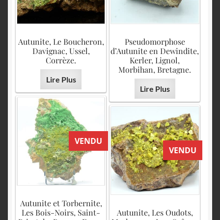
Autunite, Le Boucheron,
Pseudomorphose
Davignac, Ussel,
d’Autunite en Dewindite,
Corrèze.
Kerler, Lignol,
Morbihan, Bretagne.
Lire Plus
Lire Plus
VENDU
VENDU
Autunite et Torbernite,
Les Bois-Noirs, Saint-
Autunite, Les Oudots,