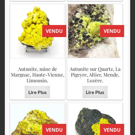
VENDU
VENDU
Autunite, mine de
Autunite sur Quartz, La
Margnac, Haute-Vienne,
Pigeyre, Altier, Mende,
Limousin.
Lozère.
Lire Plus
Lire Plus
VENDU
VENDU