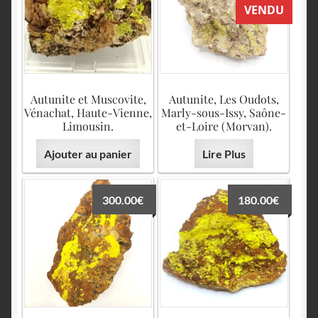
English
VENDU
Autunite et Muscovite,
Autunite, Les Oudots,
Vénachat, Haute-Vienne,
Marly-sous-Issy, Saône-
Limousin.
et-Loire (Morvan).
Ajouter au panier
Lire Plus
300.00
€
180.00
€