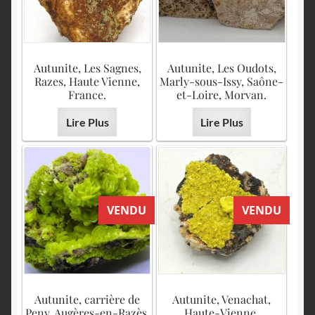
Autunite, Les Sagnes,
Autunite, Les Oudots,
Razes, Haute Vienne,
Marly-sous-Issy, Saône-
France.
et-Loire, Morvan.
Lire Plus
Lire Plus
VENDU
VENDU
Autunite, carrière de
Autunite, Venachat,
Peny, Augères-en-Razès,
Haute-Vienne,