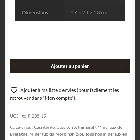
Dimensions
2.6 × 2.1 × 1.8 cm
quantité
Ajouter au panier
de
Cassitérite,
Carrière
Ajouter à ma liste d’envies (pour facilement les
de
retrouver dans "Mon compte").
la
Villeder,
UGS :
go-fl-288-15
Morbihan,
Bretagne.
Catégories :
Cassitérite
,
Cassitérite (minéral)
,
Minéraux de
Bretagne
,
Minéraux du Morbihan (56)
,
Tous nos minéraux en