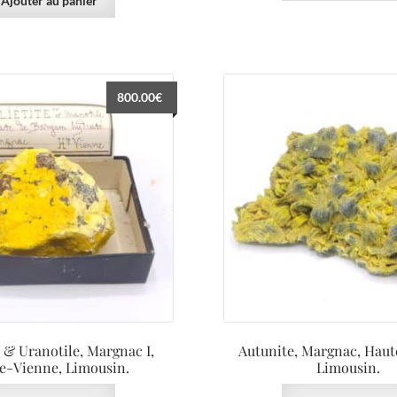
Ajouter au panier
800.00
€
e & Uranotile, Margnac I,
Autunite, Margnac, Haut
e-Vienne, Limousin.
Limousin.