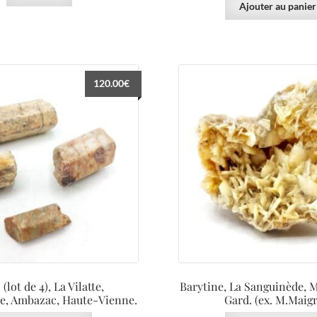
Ajouter au panier
120.00
€
 (lot de 4), La Vilatte,
Barytine, La Sanguinède, 
e, Ambazac, Haute-Vienne.
Gard. (ex. M.Maigr