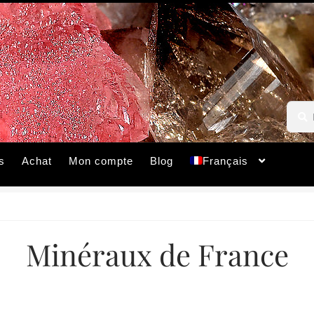
Reche
Reche
pour :
s
Achat
Mon compte
Blog
Français
Minéraux de France