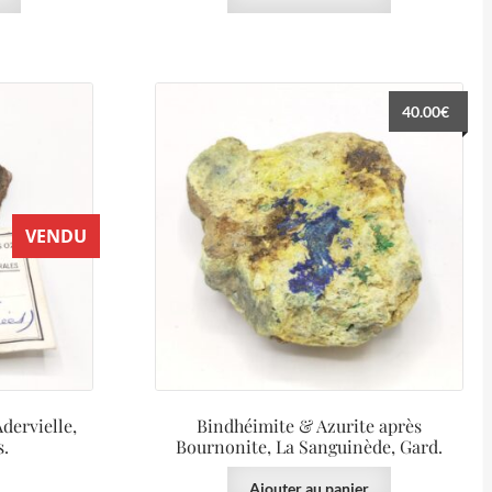
40.00
€
VENDU
dervielle,
Bindhéimite & Azurite après
s.
Bournonite, La Sanguinède, Gard.
Ajouter au panier