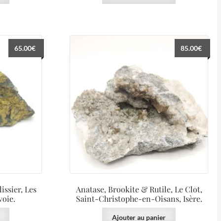
65.00
€
85.00
€
issier, Les
Anatase, Brookite & Rutile, Le Clot,
oie.
Saint-Christophe-en-Oisans, Isère.
Ajouter au panier