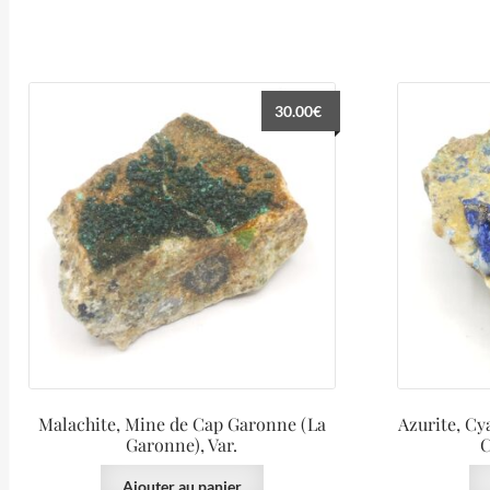
30.00
€
Malachite, Mine de Cap Garonne (La
Azurite, Cy
Garonne), Var.
C
Ajouter au panier