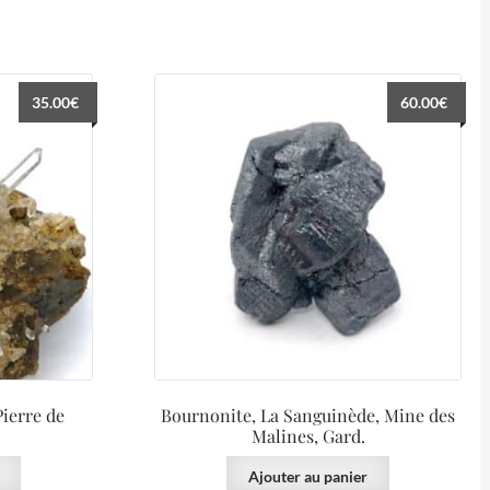
35.00
€
60.00
€
Pierre de
Bournonite, La Sanguinède, Mine des
Malines, Gard.
Ajouter au panier