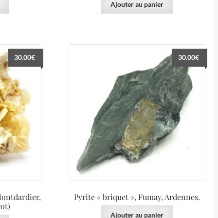
Ajouter au panier
30.00
€
30.00
€
Montdardier,
Pyrite « briquet », Fumay, Ardennes.
ot)
Ajouter au panier