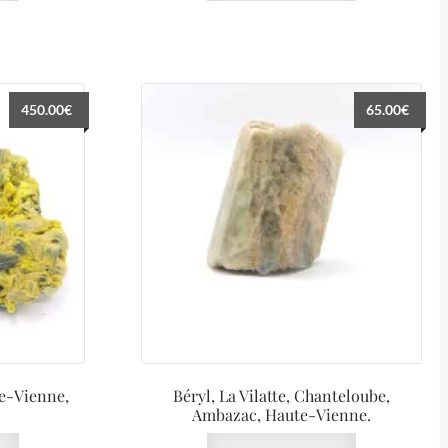
450.00
€
65.00
€
e-Vienne,
Béryl, La Vilatte, Chanteloube,
Ambazac, Haute-Vienne.