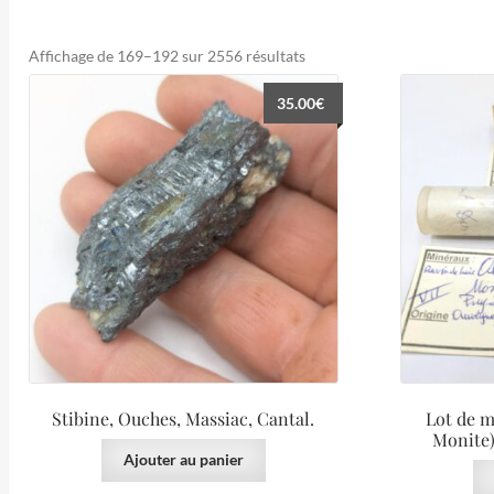
Trié
Affichage de 169–192 sur 2556 résultats
du
35.00
€
plus
récent
au
plus
ancien
Stibine, Ouches, Massiac, Cantal.
Lot de m
Monite)
Ajouter au panier