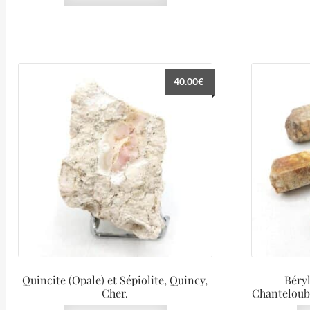
40.00
€
Quincite (Opale) et Sépiolite, Quincy,
Béryl
Cher.
Chanteloub