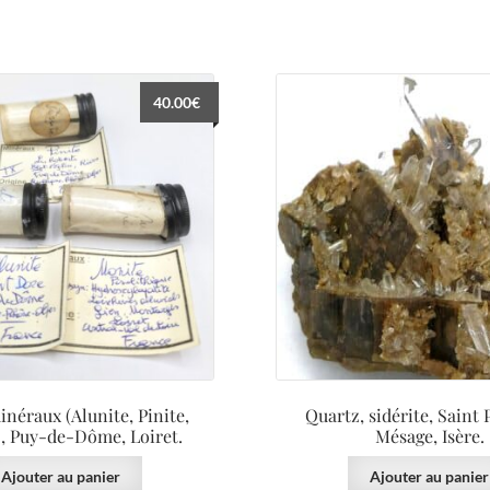
40.00
€
inéraux (Alunite, Pinite,
Quartz, sidérite, Saint 
, Puy-de-Dôme, Loiret.
Mésage, Isère.
Ajouter au panier
Ajouter au panier