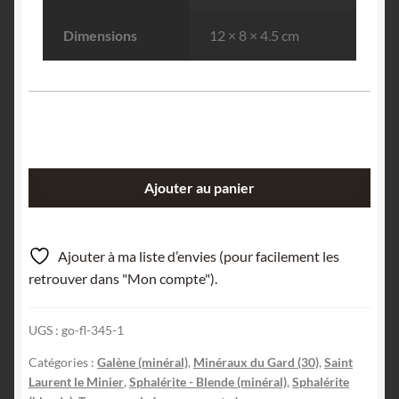
Dimensions
12 × 8 × 4.5 cm
quantité
Ajouter au panier
de
Sphalérite,
Galène
Ajouter à ma liste d’envies (pour facilement les
&
retrouver dans "Mon compte").
Pyrite,
Les
UGS :
go-fl-345-1
Malines,
Gard.
Catégories :
Galène (minéral)
,
Minéraux du Gard (30)
,
Saint
Laurent le Minier
,
Sphalérite - Blende (minéral)
,
Sphalérite