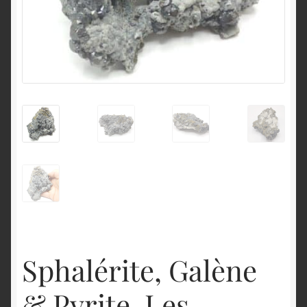
English
Sphalérite, Galène
& Pyrite, Les