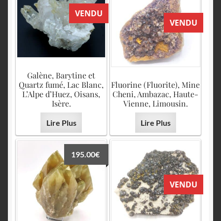
VENDU
VENDU
Galène, Barytine et
Quartz fumé, Lac Blanc,
Fluorine (Fluorite), Mine
L’Alpe d’Huez, Oisans,
Cheni, Ambazac, Haute-
Isère.
Vienne, Limousin.
Lire Plus
Lire Plus
195.00
€
VENDU