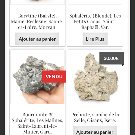
Barytine (Baryte),
Sphalérite (Blende), Les
Maine-Reclesne, Saône-
Petits Caous, Saint-
et-Loire, Morvan.
Raphaël, Var.
Ajouter au panier
Lire Plus
30.00
€
VENDU
Bournonite &
Prehnite, Combe de la
Sphalérite, Les Malines,
Selle, Oisans, Isère.
Saint-Laurent-le-
Minier, Gard.
Ajouter au panier