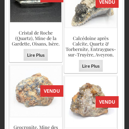
VENDU
Cristal de Roche
(Quartz), Mine de la
Calcédoine après
Gardette, Oisans, Isère.
Calcite, Quartz &
Torbernite, Entraygues-
sur-Truyère, Aveyron.
Lire Plus
Lire Plus
VENDU
VENDU
Geocronite, Mine des