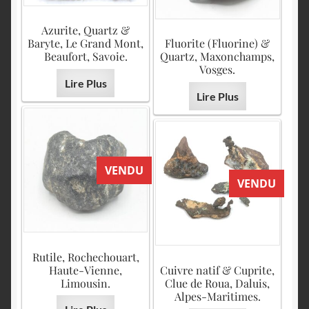
Azurite, Quartz &
Baryte, Le Grand Mont,
Fluorite (Fluorine) &
Beaufort, Savoie.
Quartz, Maxonchamps,
Vosges.
Lire Plus
Lire Plus
VENDU
VENDU
Rutile, Rochechouart,
Haute-Vienne,
Cuivre natif & Cuprite,
Limousin.
Clue de Roua, Daluis,
Alpes-Maritimes.