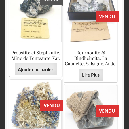
VENDU
Proustite et Stephanite,
Bournonite &
Mine de Fontsante, Var.
Bindhéimite, La
Caunette, Salsigne, Aude.
Ajouter au panier
Lire Plus
VENDU
VENDU