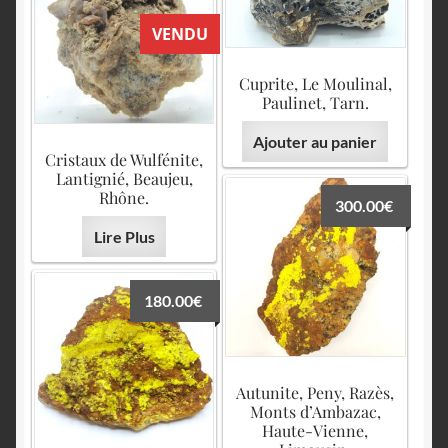
VENDU
Cuprite, Le Moulinal,
Paulinet, Tarn.
Ajouter au panier
Cristaux de Wulfénite,
Lantignié, Beaujeu,
Rhône.
300.00
€
Lire Plus
180.00
€
Autunite, Peny, Razès,
Monts d’Ambazac,
Haute-Vienne,