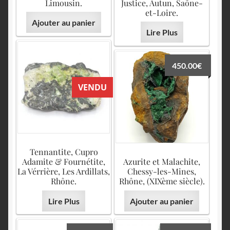
English
Limousin.
Justice, Autun, Saône-
et-Loire.
Ajouter au panier
Lire Plus
450.00
€
VENDU
Tennantite, Cupro
Adamite & Fournétite,
Azurite et Malachite,
La Vérrière, Les Ardillats,
Chessy-les-Mines,
Rhône.
Rhône, (XIXème siècle).
Lire Plus
Ajouter au panier