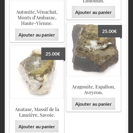
Limousin.
Autunite, Vénachat,
Ajouter au panier
Monts d’Ambazac,
Haute-Vienne.
25.00
€
Ajouter au panier
25.00
€
Aragonite, Espalion,
Aveyron.
Ajouter au panier
Anatase, Massif de la
Lauzière, Savoie.
Ajouter au panier