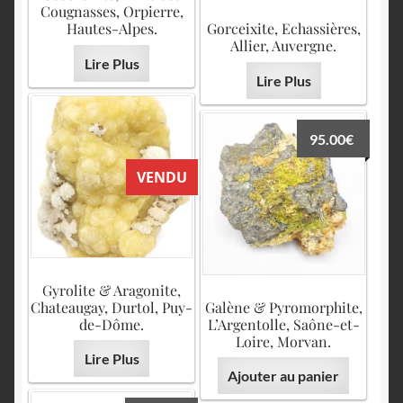
Cougnasses, Orpierre,
Hautes-Alpes.
Gorceixite, Echassières,
Allier, Auvergne.
Lire Plus
Lire Plus
95.00
€
VENDU
Gyrolite & Aragonite,
Chateaugay, Durtol, Puy-
Galène & Pyromorphite,
de-Dôme.
L’Argentolle, Saône-et-
Loire, Morvan.
Lire Plus
Ajouter au panier