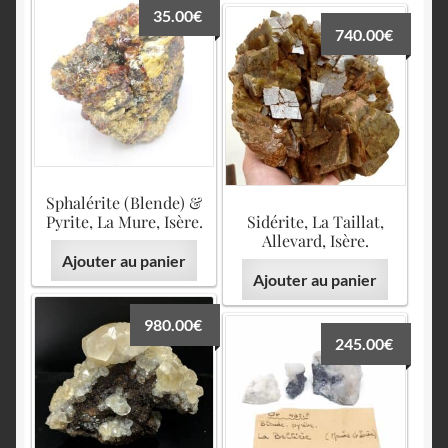
35.00
€
740.00
€
Sphalérite (Blende) &
Pyrite, La Mure, Isère.
Sidérite, La Taillat,
Allevard, Isère.
Ajouter au panier
Ajouter au panier
980.00
€
245.00
€