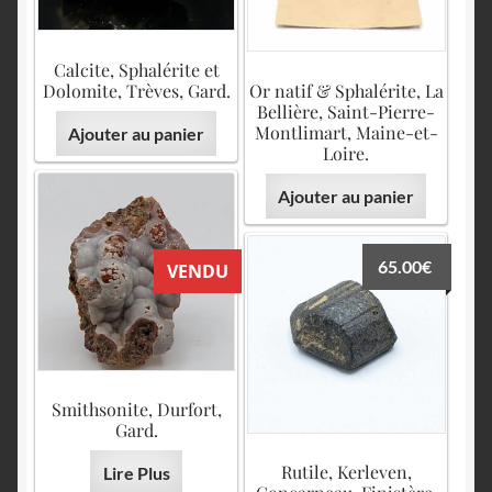
Calcite, Sphalérite et
Dolomite, Trèves, Gard.
Or natif & Sphalérite, La
Bellière, Saint-Pierre-
Montlimart, Maine-et-
Ajouter au panier
Loire.
Ajouter au panier
65.00
€
VENDU
Smithsonite, Durfort,
Gard.
Rutile, Kerleven,
Lire Plus