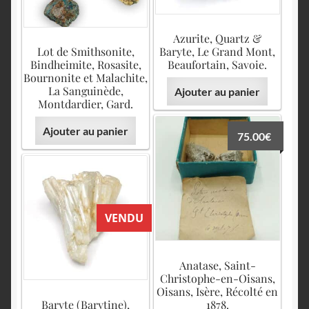
Azurite, Quartz &
Lot de Smithsonite,
Baryte, Le Grand Mont,
Bindheimite, Rosasite,
Beaufortain, Savoie.
Bournonite et Malachite,
La Sanguinède,
Ajouter au panier
Montdardier, Gard.
Ajouter au panier
75.00
€
VENDU
Anatase, Saint-
Christophe-en-Oisans,
Oisans, Isère, Récolté en
Baryte (Barytine),
1878.