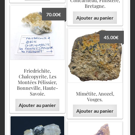
Concarneau, Finistère,
Bretagne.
70.00
€
Ajouter au panier
45.00
€
Friedrichite,
Chalcopyrite, Les
Montées Pélissier,
Bonneville, Haute-
Savoie.
Mimétite, Anozel,
Vosges.
Ajouter au panier
Ajouter au panier