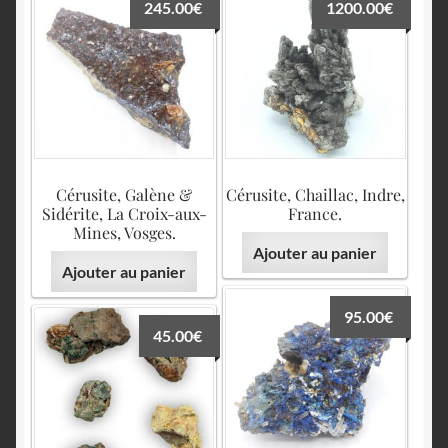
245.00
€
1200.00
€
Cérusite, Galène &
Cérusite, Chaillac, Indre,
Sidérite, La Croix-aux-
France.
Mines, Vosges.
Ajouter au panier
Ajouter au panier
95.00
€
45.00
€