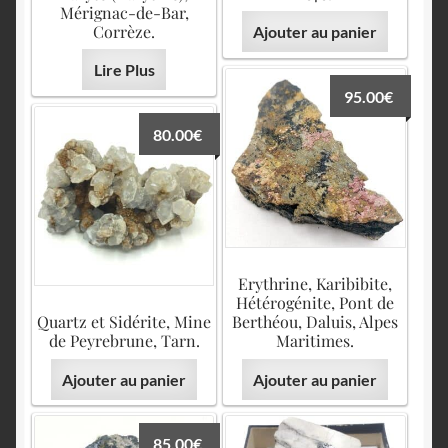
Mérignac-de-Bar,
Corrèze.
Ajouter au panier
Lire Plus
95.00
€
80.00
€
Erythrine, Karibibite,
Hétérogénite, Pont de
Quartz et Sidérite, Mine
Berthéou, Daluis, Alpes
de Peyrebrune, Tarn.
Maritimes.
Ajouter au panier
Ajouter au panier
85.00
€