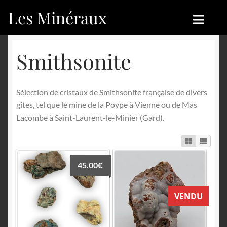
Les Minéraux
Aller
Aller
à
au
la
contenu
Accueil
Accueil
Smithsonite
navigation
Catégories
Boutique
Sélection de cristaux de Smithsonite française de divers
Nouveautés
Nouveautés
gîtes, tel que le mine de la Poype à Vienne ou de Mas
Lacombe à Saint-Laurent-le-Minier (Gard).
Achat
Blog
Mon compte
Achat
45.00
€
Blog
Contactez-nous
VENDU
Sites amis
Français