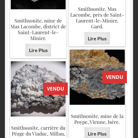
Smithsonite, Mas
Lacombe, près de Saint-
Smithsonite, mine de
Laurent-le-Minier,
Mas Lacombe, district de
Gard.
Saint-Laurent-le-
Minier.
Lire Plus
Lire Plus
VENDU
VENDU
Smithsonite, mine de la
Poype, Vienne, Isère.
Smithsonite, carrière du
Péage du Viaduc, Millau,
Lire Plus