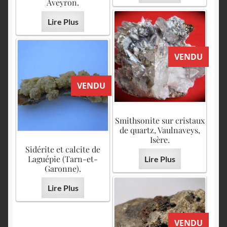
Aveyron.
Lire Plus
VENDU
VENDU
Smithsonite sur cristaux
de quartz, Vaulnaveys,
Isère.
Sidérite et calcite de
Laguépie (Tarn-et-
Lire Plus
Garonne).
Lire Plus
VENDU