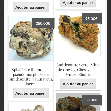
Ajouter au panier
Ajouter au panier
95.00
€
350.00
€
Smithsonite verte, Mine
Sphalérite (blende) et
de Chessy, Chessy-les-
pseudomorphose de
Mines, Rhône.
Smithsonite, Vaulnaveys,
Isère.
Ajouter au panier
Ajouter au panier
35.00
€