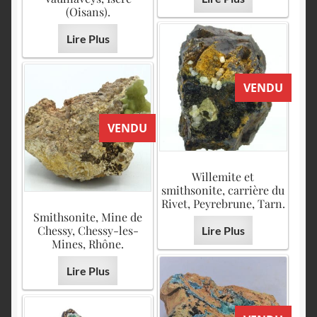
(Oisans).
Lire Plus
VENDU
VENDU
Willemite et
smithsonite, carrière du
Rivet, Peyrebrune, Tarn.
Smithsonite, Mine de
Chessy, Chessy-les-
Lire Plus
Mines, Rhône.
Lire Plus