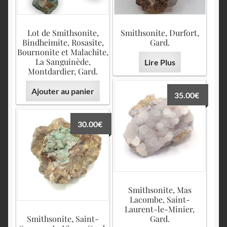
English
Lot de Smithsonite,
Smithsonite, Durfort,
Bindheimite, Rosasite,
Gard.
Bournonite et Malachite,
La Sanguinède,
Lire Plus
Montdardier, Gard.
Ajouter au panier
35.00
€
30.00
€
Smithsonite, Mas
Lacombe, Saint-
Laurent-le-Minier,
Smithsonite, Saint-
Gard.