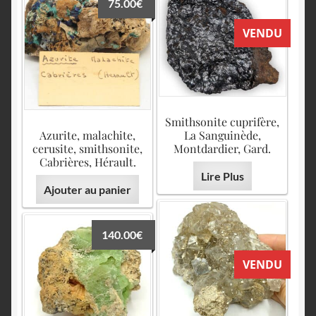
75.00
€
VENDU
Smithsonite cuprifère,
Azurite, malachite,
La Sanguinède,
cerusite, smithsonite,
Montdardier, Gard.
Cabrières, Hérault.
Lire Plus
Ajouter au panier
140.00
€
VENDU