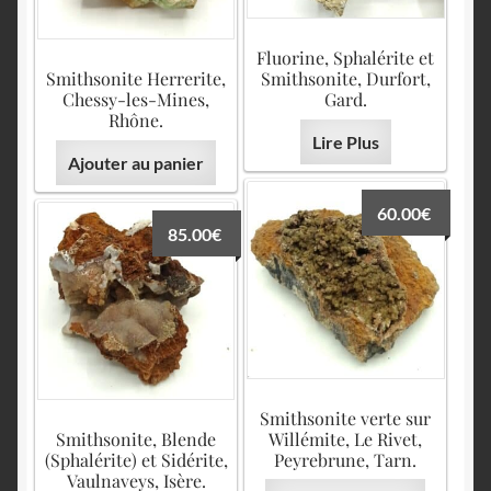
Fluorine, Sphalérite et
Smithsonite Herrerite,
Smithsonite, Durfort,
Chessy-les-Mines,
Gard.
Rhône.
Lire Plus
Ajouter au panier
60.00
€
85.00
€
Smithsonite verte sur
Smithsonite, Blende
Willémite, Le Rivet,
(Sphalérite) et Sidérite,
Peyrebrune, Tarn.
Vaulnaveys, Isère.